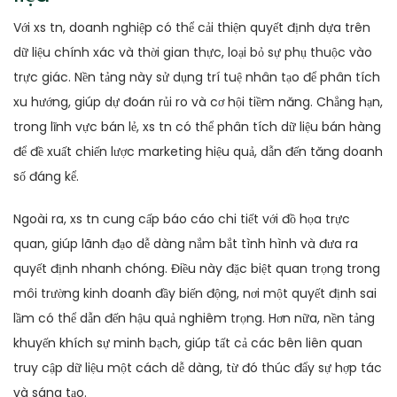
Với xs tn, doanh nghiệp có thể cải thiện quyết định dựa trên
dữ liệu chính xác và thời gian thực, loại bỏ sự phụ thuộc vào
trực giác. Nền tảng này sử dụng trí tuệ nhân tạo để phân tích
xu hướng, giúp dự đoán rủi ro và cơ hội tiềm năng. Chẳng hạn,
trong lĩnh vực bán lẻ, xs tn có thể phân tích dữ liệu bán hàng
để đề xuất chiến lược marketing hiệu quả, dẫn đến tăng doanh
số đáng kể.
Ngoài ra, xs tn cung cấp báo cáo chi tiết với đồ họa trực
quan, giúp lãnh đạo dễ dàng nắm bắt tình hình và đưa ra
quyết định nhanh chóng. Điều này đặc biệt quan trọng trong
môi trường kinh doanh đầy biến động, nơi một quyết định sai
lầm có thể dẫn đến hậu quả nghiêm trọng. Hơn nữa, nền tảng
khuyến khích sự minh bạch, giúp tất cả các bên liên quan
truy cập dữ liệu một cách dễ dàng, từ đó thúc đẩy sự hợp tác
và sáng tạo.