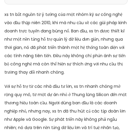
xs tn bắt nguồn từ ý tưởng của một nhóm kỹ sư công nghệ
vào đầu thập niên 2010, khi mà nhu cầu về các giải pháp kinh
doanh trực tuyến đang bùng nổ. Ban đầu, xs tn được thiết kế
như một nền tảng hỗ trợ quản lý dữ liệu đơn giản, nhưng qua
thời gian, nó đã phát triển thành một hệ thống toàn diện với
các tính năng tiên tiến. Điều này không chỉ phản ánh sự tiến
bộ công nghệ mà còn thể hiện sự thích ứng với nhu cầu thị
trường thay đổi nhanh chóng.
Với sự hỗ trợ từ các nhà đầu tư lớn, xs tn nhanh chóng mở
rộng quy mô, từ một dự án nhỏ ở Thung lũng Silicon đến một
thương hiệu toàn cầu. Người dùng ban đầu là các doanh
nghiệp nhỏ, nhưng nay, xs tn đã thu hút cả các tập đoàn lớn
như Apple và Google. Sự phát triển này không phải ngẫu
nhiên; nó dựa trên nền tảng dữ liệu lớn và trí tuệ nhân tạo,