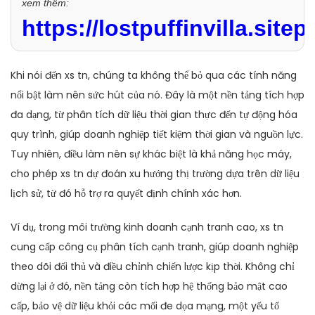
xem thêm:
https://lostpuffinvilla.sitep
Khi nói đến xs tn, chúng ta không thể bỏ qua các tính năng
nổi bật làm nên sức hút của nó. Đây là một nền tảng tích hợp
đa dạng, từ phân tích dữ liệu thời gian thực đến tự động hóa
quy trình, giúp doanh nghiệp tiết kiệm thời gian và nguồn lực.
Tuy nhiên, điều làm nên sự khác biệt là khả năng học máy,
cho phép xs tn dự đoán xu hướng thị trường dựa trên dữ liệu
lịch sử, từ đó hỗ trợ ra quyết định chính xác hơn.
Ví dụ, trong môi trường kinh doanh cạnh tranh cao, xs tn
cung cấp công cụ phân tích cạnh tranh, giúp doanh nghiệp
theo dõi đối thủ và điều chỉnh chiến lược kịp thời. Không chỉ
dừng lại ở đó, nền tảng còn tích hợp hệ thống bảo mật cao
cấp, bảo vệ dữ liệu khỏi các mối đe dọa mạng, một yếu tố