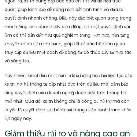
Ngoài ra, xs tn cung cấp báo cáo chi tiết với đồ họa trực
quan, giúp lãnh đạo dễ dàng nắm bắt tình hình và đưa ra
quyết định nhanh chóng. Điều này đặc biệt quan trọng trong
môi trường kinh doanh đầy biến động, nơi một quyết định sai
lầm có thể dẫn đến hậu quả nghiêm trọng. Hơn nữa, nền tảng
khuyến khích sự minh bạch, giúp tất cả các bên liên quan
truy cập dữ liệu một cách dễ dàng, từ đó thúc đẩy sự hợp tác
và sáng tạo.
Tuy nhiên, lợi ích lớn nhất nằm ở khả năng học hỏi liên tục của
xs tn, nơi hệ thống tự cập nhật dựa trên dữ liệu mới, đảm bảo
rằng quyết định của doanh nghiệp luôn dựa trên thông tin
mới nhất. Qua đó, xs tn không chỉ là công cụ hỗ trợ mà còn
là yếu tố quyết định sự thành bại trong cuộc cạnh tranh khốc
liệt ngày nay.
Giảm thiểu rủi ro và nâng cao an