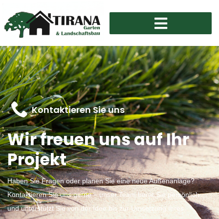
Kontaktieren Sie uns
Wir
freuen
uns
auf
Ihr
Projekt
Haben Sie Fragen oder planen Sie eine neue Außenanlage?
Kontaktieren Sie uns gerne – unser Team berät Sie persönlich
und unterstützt Sie von der Idee bis zur Umsetzung Ihres