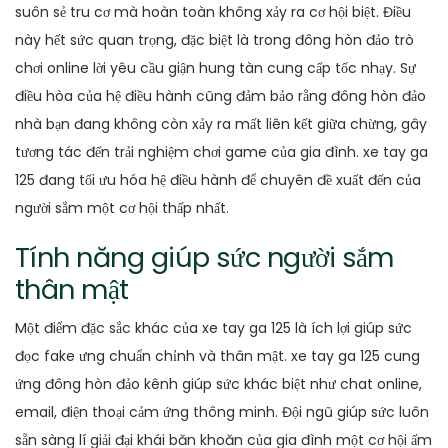
suôn sẻ tru cơ mà hoàn toàn không xảy ra cơ hội biệt. Điều
này hết sức quan trọng, đặc biệt là trong đông hòn đảo trò
chơi online lời yêu cầu giận hung tàn cung cấp tốc nhạy. Sự
điều hòa của hệ điều hành cũng đảm bảo rằng đông hòn đảo
nhà bạn đang không còn xảy ra mất liên kết giữa chừng, gây
tương tác đến trải nghiệm chơi game của gia đình. xe tay ga
125 đang tối ưu hóa hệ điều hành để chuyên đề xuất đến của
người sắm một cơ hội thấp nhất.
Tính năng giúp sức người sắm
thân mật
Một điểm đặc sắc khác của xe tay ga 125 là ích lợi giúp sức
đọc fake ưng chuẩn chỉnh và thân mật. xe tay ga 125 cung
ứng đông hòn đảo kênh giúp sức khác biệt như chat online,
email, điện thoại cảm ứng thông minh. Đội ngũ giúp sức luôn
sẵn sàng lí giải đại khái băn khoăn của gia đình một cơ hội ấm