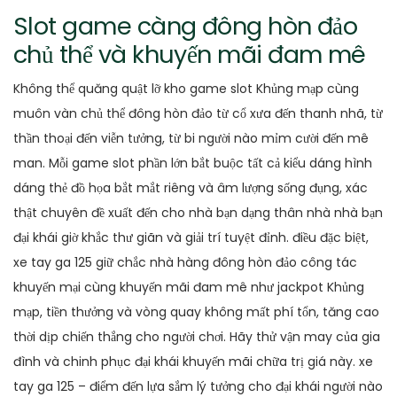
Slot game càng đông hòn đảo
chủ thể và khuyến mãi đam mê
Không thể quăng quật lỡ kho game slot Khủng mạp cùng
muôn vàn chủ thể đông hòn đảo từ cổ xưa đến thanh nhã, từ
thần thoại đến viễn tưởng, từ bi người nào mỉm cười đến mê
man. Mỗi game slot phần lớn bắt buộc tất cả kiểu dáng hình
dáng thẻ đồ họa bắt mắt riêng và âm lượng sống đụng, xác
thật chuyên đề xuất đến cho nhà bạn dạng thân nhà nhà bạn
đại khái giờ khắc thư giãn và giải trí tuyệt đỉnh. điều đặc biệt,
xe tay ga 125 giữ chắc nhà hàng đông hòn đảo công tác
khuyến mại cùng khuyến mãi đam mê như jackpot Khủng
mạp, tiền thưởng và vòng quay không mất phí tổn, tăng cao
thời dịp chiến thắng cho người chơi. Hãy thử vận may của gia
đình và chinh phục đại khái khuyến mãi chữa trị giá này. xe
tay ga 125 – điểm đến lựa sắm lý tưởng cho đại khái người nào