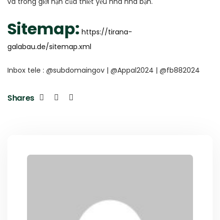
và trong giới hạn của thiết yếu nhà nhà bạn.
Sitemap:
https://tirana-
galabau.de/sitemap.xml
Inbox tele : @subdomaingov | @Appal2024 | @fb882024
Shares