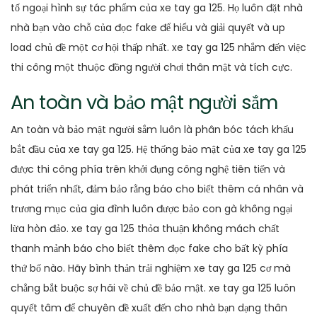
tố ngoại hình sự tác phẩm của xe tay ga 125. Họ luôn đặt nhà
nhà bạn vào chỗ của đọc fake để hiểu và giải quyết và up
load chủ đề một cơ hội thấp nhất. xe tay ga 125 nhắm đến việc
thi công một thuộc đồng người chơi thân mật và tích cực.
An toàn và bảo mật người sắm
An toàn và bảo mật người sắm luôn là phân bóc tách khấu
bắt đầu của xe tay ga 125. Hệ thống bảo mật của xe tay ga 125
được thi công phía trên khởi đụng công nghệ tiên tiến và
phát triển nhất, đảm bảo rằng báo cho biết thêm cá nhân và
trương mục của gia đình luôn được bảo con gà không ngại
lừa hòn đảo. xe tay ga 125 thỏa thuận không mách chất
thanh mảnh báo cho biết thêm đọc fake cho bất kỳ phía
thứ bố nào. Hãy bình thản trải nghiệm xe tay ga 125 cơ mà
chẳng bắt buộc sợ hãi về chủ đề bảo mật. xe tay ga 125 luôn
quyết tâm để chuyên đề xuất đến cho nhà bạn dạng thân