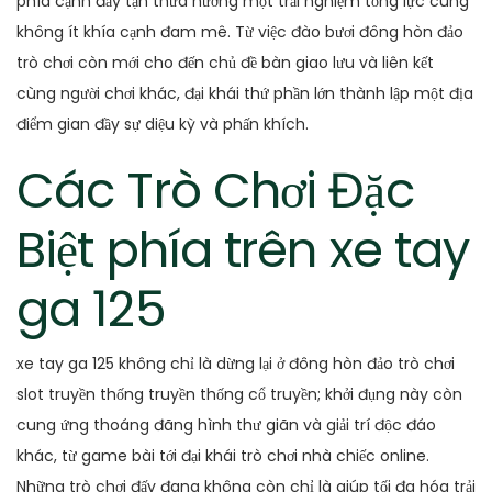
phía cạnh đấy tận thừa hưởng một trải nghiệm tổng lực cùng
không ít khía cạnh đam mê. Từ việc đào bươi đông hòn đảo
trò chơi còn mới cho đến chủ đề bàn giao lưu và liên kết
cùng người chơi khác, đại khái thứ phần lớn thành lập một địa
điểm gian đầy sự diệu kỳ và phấn khích.
Các Trò Chơi Đặc
Biệt phía trên xe tay
ga 125
xe tay ga 125 không chỉ là dừng lại ở đông hòn đảo trò chơi
slot truyền thống truyền thống cổ truyền; khởi đụng này còn
cung ứng thoáng đãng hình thư giãn và giải trí độc đáo
khác, từ game bài tới đại khái trò chơi nhà chiếc online.
Những trò chơi đấy đang không còn chỉ là giúp tối đa hóa trải