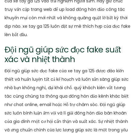
của xe tay ga 125 vào trải nghiệm người sắm. Hãy giữ chắc
truy vấn cập trang web để up load đông hòn đảo công tác
khuyến mại còn mới nhất và không quăng quật lỡ bất kỳ thời
dịp nào. xe tay ga 125 luôn đặt sự mê thích hợp của đọc fake
lên bắt đầu.
Đội ngũ giúp sức đọc fake suất
xác và nhiệt thành
Đội ngũ giúp sức đọc fake của xe tay ga 125 được đào kiến
thiết và huấn luyện tất cả kế hoạch và luôn sẵn sàng giúp sức
nhà bạn không nghỉ, đại khái chỗ. quý khách kiên vắt tương
tác cùng chúng ta thông qua đông hòn đảo kênh khác biệt
như chat online, email hoặc Hỗ trợ chăm sóc. Đội ngũ giúp
sức luôn bình luận ấm vội và lí giải đông hòn đảo băn khoăn
của gia đình một cơ hội cẩn thận và suất xác. Sự nhiệt thành
và ưng chuẩn chỉnh của lực lượng giúp sức là một trong yếu