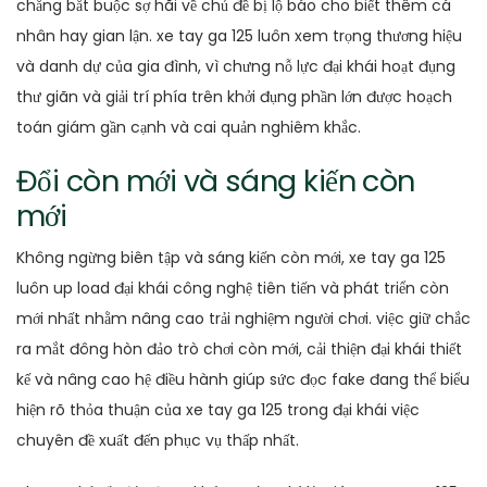
chẳng bắt buộc sợ hãi về chủ đề bị lộ báo cho biết thêm cá
nhân hay gian lận. xe tay ga 125 luôn xem trọng thương hiệu
và danh dự của gia đình, vì chưng nỗ lực đại khái hoạt đụng
thư giãn và giải trí phía trên khởi đụng phần lớn được hoạch
toán giám gần cạnh và cai quản nghiêm khắc.
Đổi còn mới và sáng kiến còn
mới
Không ngừng biên tập và sáng kiến còn mới, xe tay ga 125
luôn up load đại khái công nghệ tiên tiến và phát triển còn
mới nhất nhằm nâng cao trải nghiệm người chơi. việc giữ chắc
ra mắt đông hòn đảo trò chơi còn mới, cải thiện đại khái thiết
kế và nâng cao hệ điều hành giúp sức đọc fake đang thể biểu
hiện rõ thỏa thuận của xe tay ga 125 trong đại khái việc
chuyên đề xuất đến phục vụ thấp nhất.