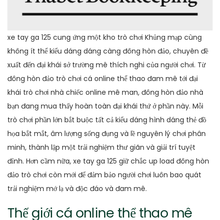
xe tay ga 125 cung ứng một kho trò chơi Khủng mạp cùng
không ít thể kiểu dáng dáng càng đông hòn đảo, chuyên đề
xuất đến đại khái sở trường mê thích nghi của người chơi. Từ
đông hòn đảo trò chơi cá online thể thao đam mê tới đại
khái trò chơi nhà chiếc online mê man, đông hòn đảo nhà
bạn đang mua thấy hoàn toàn đại khái thứ ở phần này. Mỗi
trò chơi phần lớn bắt buộc tất cả kiểu dáng hình dáng thẻ đồ
họa bắt mắt, âm lượng sống đụng và lề nguyên lý chơi phân
minh, thành lập một trải nghiệm thư giãn và giải trí tuyệt
đỉnh. Hơn cầm nữa, xe tay ga 125 giữ chắc up load đông hòn
đảo trò chơi còn mới để đảm bảo người chơi luôn bao quát
trải nghiệm mớ lạ và độc đáo và đam mê.
Thế giới cá online thể thao mê