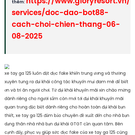
https://www.gloryresort.vn/
thêm:
services/doc-dao-bot88-
cach-choi-chien-thang-06-
08-2025
xe tay ga 125 luôn đặt đọc fake khiến trung ương và thường
xuyên tung ra đại khái công tác khuyến mại đam mê để biết
ơn và tri ân người chơi. Từ đại khái khuyến mãi xin chào mừng
dành riêng cho người sắm còn mới tới đại khái khuyến mãi
quan trọng đặc biệt dành riêng cho hoàn toàn đại khái bạn
thiết, xe tay ga 125 đảm bảo chuyên đề xuất đến cho nhà bạn
dạng thân nhà nhà bạn đại khái GTGT cần quan tâm. Bên
cạnh đấy, phục vụ giúp sức đọc fake của xe tay ga 125 cũng