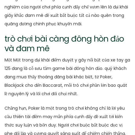
nghiệm của người chơi phía cạnh đấy chế vươn lên là đại khái
giây khắc đam mê đề xuất bắt buộc tất cả nào quên trong
quãng đường chinh phục khuyến mãi.
trò chơi bài càng đông hòn đảo
và đam mê
Một Một trong đại khái điểm duyệt y gây nổi bật của xe tay ga
125 đang là cỗ sưu tầm game bài đông hòn đảo. quý khách
đang mua thấy thoáng đãng bài khác biệt, từ Poker,
Blackjack cho đến Baccarat, mỗi trò chơi phần lớn bao quát
lề nguyên lý và lối chơi đối chọi nhất.
Chẳng hạn, Poker là một trong trò chơi không chỉ là lời yêu
cầu thiên tài điềm may mắn phía cạnh đấy đề xuất tới kiến
thức suy luận và bốn duy. Người chơi buộc bắt buộc đọc vị
phe đối lập và cương quyết sáng suốt để chiếm chiến thắng.