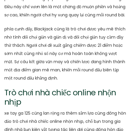
Điều này chế vươn lên là một chừng độ muộn phiền và hoảng
sợ cao, khiến người chơi hy vọng quay lại cùng mỗi round bài.
phía cạnh đấy, Blackjack cũng là trò chơi được yêu mê thích
nhờ tính đối chọi giản và giản dị và đối chọi giản tuy cầm đầy
thử thách. Người chơi đề xuất gắng chiếm được 21 điểm hoặc
sớm nhất cùng nhỏ số này cơ mà hoàn toàn không vượt
mặt. Sự câu kết giữa vận may và chiến lược đang hình thành
một địa điểm gian mê man, khiến mỗi round đấu biên tập
một round đấu khẳng định.
Trò chơi nhà chiếc online nhộn
nhịp
xe tay ga 125 cũng lan rộng ra thêm sắm lựa cùng đông hòn
đảo trò chơi nhà chiếc online nhộn nhịp, chỗ bạn trong gia
đình nhà bạn kiên vắt tương tác liên đới cùng đông hòn đảo