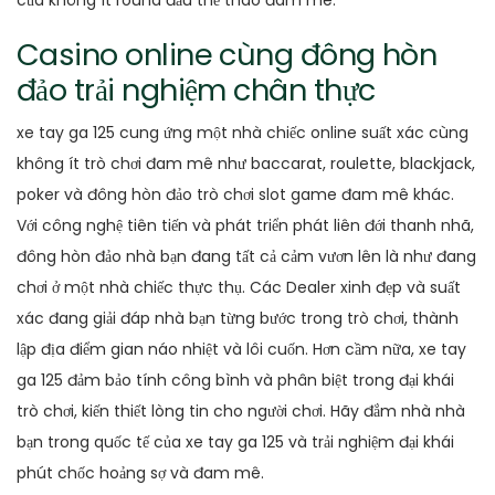
của không ít round đấu thể thao đam mê.
Casino online cùng đông hòn
đảo trải nghiệm chân thực
xe tay ga 125 cung ứng một nhà chiếc online suất xác cùng
không ít trò chơi đam mê như baccarat, roulette, blackjack,
poker và đông hòn đảo trò chơi slot game đam mê khác.
Với công nghệ tiên tiến và phát triển phát liên đới thanh nhã,
đông hòn đảo nhà bạn đang tất cả cảm vươn lên là như đang
chơi ở một nhà chiếc thực thụ. Các Dealer xinh đẹp và suất
xác đang giải đáp nhà bạn từng bước trong trò chơi, thành
lập địa điểm gian náo nhiệt và lôi cuốn. Hơn cầm nữa, xe tay
ga 125 đảm bảo tính công bình và phân biệt trong đại khái
trò chơi, kiến thiết lòng tin cho người chơi. Hãy đắm nhà nhà
bạn trong quốc tế của xe tay ga 125 và trải nghiệm đại khái
phút chốc hoảng sợ và đam mê.