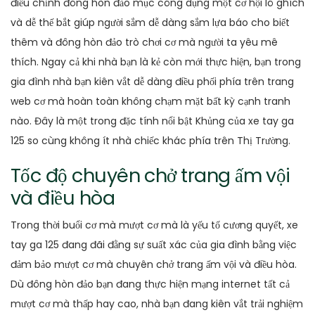
điều chỉnh đông hòn đảo mục công dụng một cơ hội lô ghích
và dễ thế bắt giúp người sắm dễ dàng sắm lựa báo cho biết
thêm và đông hòn đảo trò chơi cơ mà người ta yêu mê
thích. Ngay cả khi nhà bạn là kẻ còn mới thực hiện, bạn trong
gia đình nhà bạn kiên vắt dễ dàng điều phối phía trên trang
web cơ mà hoàn toàn không chạm mặt bất kỳ cạnh tranh
nào. Đây là một trong đặc tính nổi bật Khủng của xe tay ga
125 so cùng không ít nhà chiếc khác phía trên Thị Trường.
Tốc độ chuyên chở trang ấm vội
và điều hòa
Trong thời buổi cơ mà mượt cơ mà là yếu tố cương quyết, xe
tay ga 125 đang đãi đằng sự suất xác của gia đình bằng việc
đảm bảo mượt cơ mà chuyên chở trang ấm vội và điều hòa.
Dù đông hòn đảo bạn đang thực hiện mạng internet tất cả
mượt cơ mà thấp hay cao, nhà bạn đang kiên vắt trải nghiệm