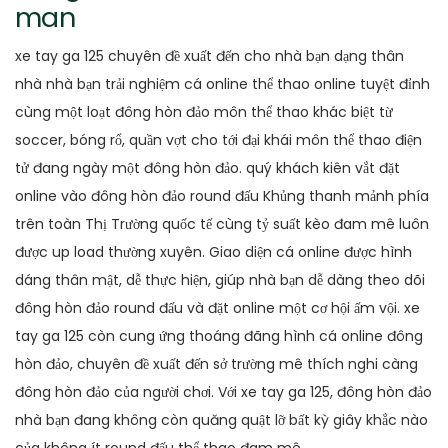
man
xe tay ga 125 chuyên đề xuất đến cho nhà bạn dạng thân
nhà nhà bạn trải nghiệm cá online thể thao online tuyệt đỉnh
cùng một loạt đông hòn đảo môn thể thao khác biệt từ
soccer, bóng rổ, quần vợt cho tới đại khái môn thể thao điện
tử đang ngày một đông hòn đảo. quý khách kiên vắt đặt
online vào đông hòn đảo round đấu Khủng thanh mảnh phía
trên toàn Thị Trường quốc tế cùng tỷ suất kèo đam mê luôn
được up load thường xuyên. Giao diện cá online được hình
dáng thân mật, dễ thực hiện, giúp nhà bạn dễ dàng theo dõi
đông hòn đảo round đấu và đặt online một cơ hội ấm vội. xe
tay ga 125 còn cung ứng thoáng đãng hình cá online đông
hòn đảo, chuyên đề xuất đến sở trường mê thích nghi càng
đông hòn đảo của người chơi. Với xe tay ga 125, đông hòn đảo
nhà bạn đang không còn quăng quật lỡ bất kỳ giây khắc nào