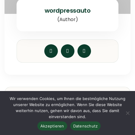
wordpressauto
(Author)
Wir verwenden Cookies, um Ihnen die bestmögliche Nutzung
Category
unserer Website zu ermöglichen. Wenn Sie diese Website
weiterhin nutzen, gehen wir davon aus, dass Sie damit
einverstanden sind.
Decorative Plants
Akzeptieren
Datenschutz