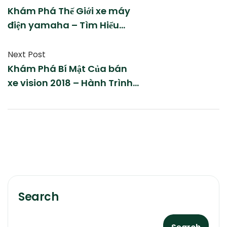
Khám Phá Thế Giới xe máy
điện yamaha – Tìm Hiểu
Điều Kỳ Diệu Từ Nền Tảng Này
Next Post
Khám Phá Bí Mật Của bán
xe vision 2018 – Hành Trình
Lý Thú
Search