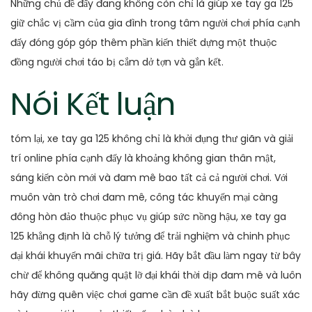
Những chủ đề đấy đang không còn chỉ là giúp xe tay ga 125
giữ chắc vị cầm của gia đình trong tâm người chơi phía cạnh
đấy đóng góp góp thêm phần kiến thiết dựng một thuộc
đồng người chơi táo bị cắm dở tợn và gắn kết.
Nói Kết luận
tóm lại, xe tay ga 125 không chỉ là khởi đụng thư giãn và giải
trí online phía cạnh đấy là khoảng không gian thân mật,
sáng kiến còn mới và đam mê bao tất cả cả người chơi. Với
muôn vàn trò chơi đam mê, công tác khuyến mại càng
đông hòn đảo thuộc phục vụ giúp sức nồng hậu, xe tay ga
125 khẳng định là chỗ lý tưởng để trải nghiệm và chinh phục
đại khái khuyến mãi chữa trị giá. Hãy bắt đầu làm ngay từ bây
chừ để không quăng quật lỡ đại khái thời dịp đam mê và luôn
hãy đừng quên việc chơi game cần đề xuất bắt buộc suất xác