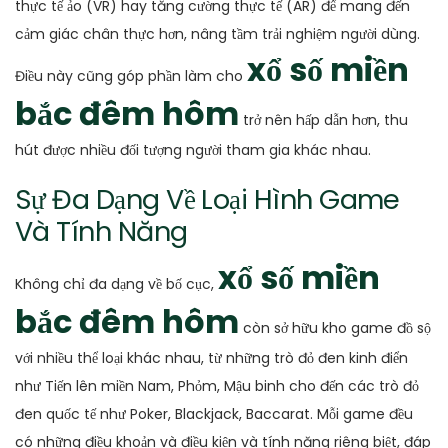
thực tế ảo (VR) hay tăng cường thực tế (AR) để mang đến
cảm giác chân thực hơn, nâng tầm trải nghiệm người dùng.
xổ số miền
Điều này cũng góp phần làm cho
bắc đêm hôm
trở nên hấp dẫn hơn, thu
hút được nhiều đối tượng người tham gia khác nhau.
Sự Đa Dạng Về Loại Hình Game
Và Tính Năng
xổ số miền
Không chỉ đa dạng về bố cục,
bắc đêm hôm
còn sở hữu kho game đồ sộ
với nhiều thể loại khác nhau, từ những trò đỏ đen kinh điển
như Tiến lên miền Nam, Phỏm, Mậu binh cho đến các trò đỏ
đen quốc tế như Poker, Blackjack, Baccarat. Mỗi game đều
có những điều khoản và điều kiện và tính năng riêng biệt, đáp