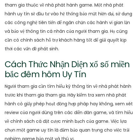
tham gia thuộc về nhà phát hành game. Một nhà phát
hành uy tín sẽ đầu tư vào hệ thống bảo mật hiện đại, sử dụng
các công nghệ tiên tiến để ngăn chặn các hành vi gian lận
và bảo vệ thông tin cá nhân của người tham gia. Họ cũng
cần có chính sách hỗ trợ khách hàng tốt để giải quyết kịp
thời các vấn đề phát sinh.
Cách Thức Nhận Diện xổ số miền
bắc đêm hôm Uy Tín
Người tham gia cần tìm hiểu kỹ thông tin về nhà phát hành
trước khi tham gia tham gia. Hãy kiểm tra xem nhà phát
hành có giấy phép hoạt động hợp pháp hay không, xem xét
review của người dùng trên các diễn đàn game, và tìm hiểu
về chính sách cá đặt cược minh bạch của game. Việc lựa
chọn một game uy tín là đảm bảo quan trọng cho việc trải
nghiệm game bảo mật và thú vị.