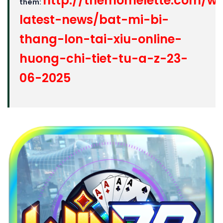
http://themomelette.com/w
thêm:
latest-news/bat-mi-bi-
thang-lon-tai-xiu-online-
huong-chi-tiet-tu-a-z-23-
06-2025