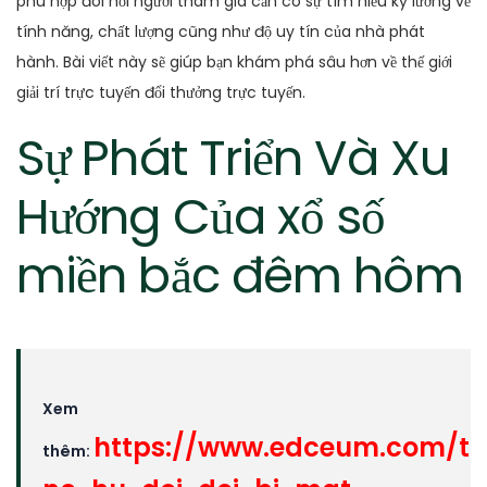
phù hợp đòi hỏi người tham gia cần có sự tìm hiểu kỹ lưỡng về
tính năng, chất lượng cũng như độ uy tín của nhà phát
hành. Bài viết này sẽ giúp bạn khám phá sâu hơn về thế giới
giải trí trực tuyến đổi thưởng trực tuyến.
Sự Phát Triển Và Xu
Hướng Của xổ số
miền bắc đêm hôm
Xem
https://www.edceum.com/tr
thêm: