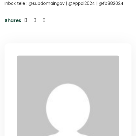
Inbox tele : @subdomaingov | @Appal2024 | @fb882024
Shares