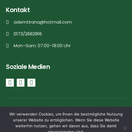
Kontakt
ademtirana@hotmail.com
0173/2662916
Mon–Sam: 07:00–18:00 Uhr
Soziale Medien
Impressum
Datenschutz
Wir verwenden Cookies, um Ihnen die bestmögliche Nutzung
unserer Website zu ermöglichen. Wenn Sie diese Website
weiterhin nutzen, gehen wir davon aus, dass Sie damit
©2025 Tirana Galabau.
einverstanden sind.