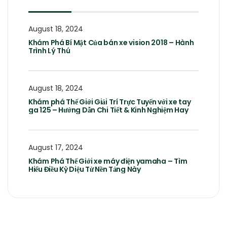
August 18, 2024
Khám Phá Bí Mật Của bán xe vision 2018 – Hành
Trình Lý Thú
August 18, 2024
Khám phá Thế Giới Giải Trí Trực Tuyến với xe tay
ga 125 – Hướng Dẫn Chi Tiết & Kinh Nghiệm Hay
August 17, 2024
Khám Phá Thế Giới xe máy điện yamaha – Tìm
Hiểu Điều Kỳ Diệu Từ Nền Tảng Này