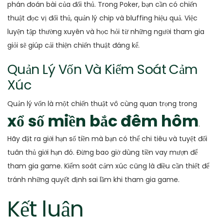
phán đoán bài của đối thủ. Trong Poker, bạn cần có chiến
thuật đọc vị đối thủ, quản lý chip và bluffing hiệu quả. Việc
luyện tập thường xuyên và học hỏi từ những người tham gia
giỏi sẽ giúp cải thiện chiến thuật đáng kể.
Quản Lý Vốn Và Kiểm Soát Cảm
Xúc
Quản lý vốn là một chiến thuật vô cùng quan trọng trong
xổ số miền bắc đêm hôm
.
Hãy đặt ra giới hạn số tiền mà bạn có thể chi tiêu và tuyệt đối
tuân thủ giới hạn đó. Đừng bao giờ dùng tiền vay mượn để
tham gia game. Kiểm soát cảm xúc cũng là điều cần thiết để
tránh những quyết định sai lầm khi tham gia game.
Kết luận