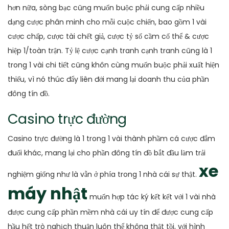
hơn nữa, sòng bạc cũng muốn buộc phải cung cấp nhiều
dạng cược phân minh cho mỗi cuộc chiến, bao gồm 1 vài
cược chấp, cược tài chết giả, cược tỷ số cầm cố thể & cược
hiệp 1/toàn trận. Tỷ lệ cược cạnh tranh cạnh tranh cũng là 1
trong 1 vài chi tiết cũng khôn cùng muốn buộc phải xuất hiện
thiếu, vì nó thúc đẩy liên đới mang lại doanh thu của phần
đông tín đồ.
Casino trực đường
Casino trực đường là 1 trong 1 vài thành phầm cá cược đắm
đuối khác, mang lại cho phần đông tín đồ bắt đầu làm trải
xe
nghiệm giống như là vẫn ở phía trong 1 nhà cái sự thật.
máy nhật
muốn hợp tác ký kết kết với 1 vài nhà
được cung cấp phần mềm nhà cái uy tín để được cung cấp
hầu hết trò nghịch thuận luôn thể không thật tồi, với hình