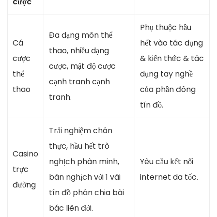
cược
Phụ thuộc hầu
Đa dạng môn thể
Cá
hết vào tác dụng
thao, nhiều dạng
cược
& kiến thức & tác
cược, mật độ cược
thể
dụng tay nghề
cạnh tranh cạnh
thao
của phần đông
tranh.
tín đồ.
Trải nghiệm chân
thực, hầu hết trò
Casino
nghịch phân minh,
Yêu cầu kết nối
trực
bàn nghịch với 1 vài
internet da tốc.
đường
tín đồ phân chia bài
bác liên đới.