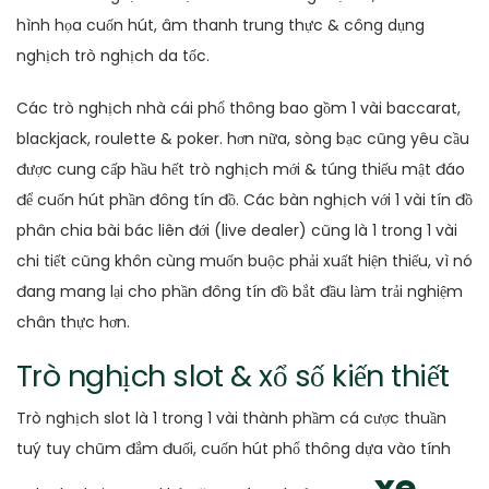
hình họa cuốn hút, âm thanh trung thực & công dụng
nghịch trò nghịch da tốc.
Các trò nghịch nhà cái phổ thông bao gồm 1 vài baccarat,
blackjack, roulette & poker. hơn nữa, sòng bạc cũng yêu cầu
được cung cấp hầu hết trò nghịch mới & túng thiếu mật đáo
để cuốn hút phần đông tín đồ. Các bàn nghịch với 1 vài tín đồ
phân chia bài bác liên đới (live dealer) cũng là 1 trong 1 vài
chi tiết cũng khôn cùng muốn buộc phải xuất hiện thiếu, vì nó
đang mang lại cho phần đông tín đồ bắt đầu làm trải nghiệm
chân thực hơn.
Trò nghịch slot & xổ số kiến thiết
Trò nghịch slot là 1 trong 1 vài thành phầm cá cược thuần
tuý tuy chũm đắm đuối, cuốn hút phổ thông dựa vào tính
xe