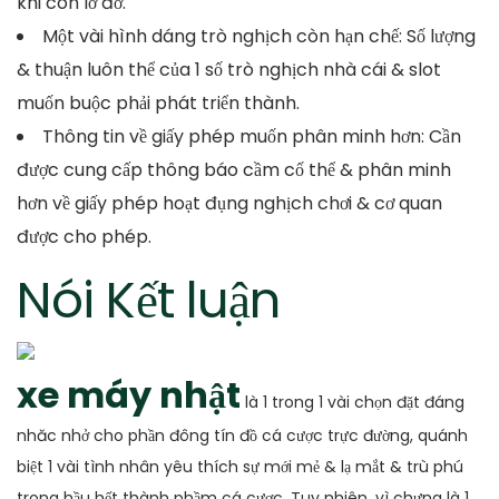
khi còn lờ đờ.
Một vài hình dáng trò nghịch còn hạn chế: Số lượng
& thuận luôn thể của 1 số trò nghịch nhà cái & slot
muốn buộc phải phát triển thành.
Thông tin về giấy phép muốn phân minh hơn: Cần
được cung cấp thông báo cầm cố thể & phân minh
hơn về giấy phép hoạt đụng nghịch chơi & cơ quan
được cho phép.
Nói Kết luận
xe máy nhật
là 1 trong 1 vài chọn đặt đáng
nhăc nhở cho phần đông tín đồ cá cược trực đường, quánh
biệt 1 vài tình nhân yêu thích sự mới mẻ & lạ mắt & trù phú
trong hầu hết thành phầm cá cược. Tuy nhiên, vì chưng là 1