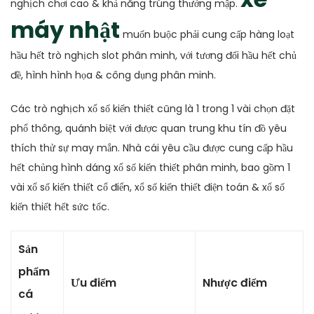
nghịch chơi cao & khả năng trúng thưởng mập.
máy nhật
muốn buộc phải cung cấp hàng loạt
hầu hết trò nghịch slot phân minh, với tương đối hầu hết chủ
đề, hình hình họa & công dụng phân minh.
Các trò nghịch xổ số kiến thiết cũng là 1 trong 1 vài chọn đặt
phổ thông, quánh biệt với được quan trung khu tín đồ yêu
thích thử sự may mắn. Nhà cái yêu cầu được cung cấp hầu
hết chủng hình dáng xổ số kiến thiết phân minh, bao gồm 1
vài xổ số kiến thiết cổ điển, xổ số kiến thiết điện toán & xổ số
kiến thiết hết sức tốc.
Sản
phẩm
Ưu điểm
Nhược điểm
cá