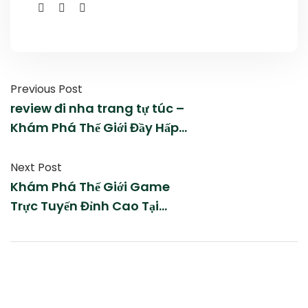
Previous Post
review đi nha trang tự túc –
Khám Phá Thế Giới Đầy Hấp
Dẫn Của Game Số
Next Post
Khám Phá Thế Giới Game
Trực Tuyến Đỉnh Cao Tại
vision màu xám bạc – Nơi
Giải Trí Không Giới Hạn