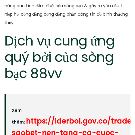
nâng cao tính đắm đuối của sòng bạc & gây ra yêu cầu 1
hiệp hội cộng đồng cộng đồng phần đông tín đồ bình thường
thủy.
Dịch vụ cung ứng
quý bởi của sòng
bạc 88vv
Xem
https://iderbol.gov.co/trade
thêm:
saobet-nen-tang-ca-cuoc-