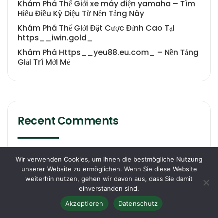
Khám Phá Thế Giới xe máy điện yamaha – Tìm
Hiểu Điều Kỳ Diệu Từ Nền Tảng Này
Khám Phá Thế Giới Đặt Cược Đỉnh Cao Tại
https__iwin.gold_
Khám Phá Https__yeu88.eu.com_ – Nền Tảng
Giải Trí Mới Mẻ
Recent Comments
No comments to show.
Wir verwenden Cookies, um Ihnen die bestmögliche Nutzung
unserer Website zu ermöglichen. Wenn Sie diese Website
weiterhin nutzen, gehen wir davon aus, dass Sie damit
einverstanden sind.
Akzeptieren
Datenschutz