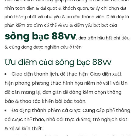
nhìn toàn diện & đại quát & khách quan, từ ấy chi chọn đặt
phù thống nhất với nhu yếu & ao ước thành viên. Dưới đây là
phần kiểm tra cầm cố thể về ưu & điểm yếu bớt bớt của
sòng bạc 88vv
, dựa trên hầu hết chỉ tiêu
& cũng đang được nghiên cứu ở trên.
Ưu điểm của sòng bạc 88vv
Giao diện thanh lịch, dễ thực hiện: Giao diện xuất
hiện phong phương thức hình họa niềm nở với 1 vài tín
đồ cần mang lại, đơn giản dễ dàng kiếm chọn thông
báo & thao tác khiến bài bác toán.
Đa dạng thành phầm cá cược: Cung cấp phổ thông
cá cược thể thao, nhà cái trực đường, trò nghịch slot
& xổ số kiến thiết.