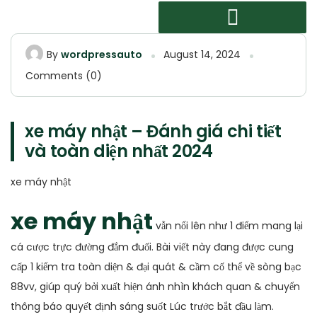
By
wordpressauto
August 14, 2024
Comments (0)
xe máy nhật – Đánh giá chi tiết
và toàn diện nhất 2024
xe máy nhật
xe máy nhật
vẫn nổi lên như 1 điểm mang lại
cá cược trực đường đắm đuối. Bài viết này đang được cung
cấp 1 kiểm tra toàn diện & đại quát & cầm cố thể về sòng bạc
88vv, giúp quý bởi xuất hiện ánh nhìn khách quan & chuyển
thông báo quyết định sáng suốt Lúc trước bắt đầu làm.