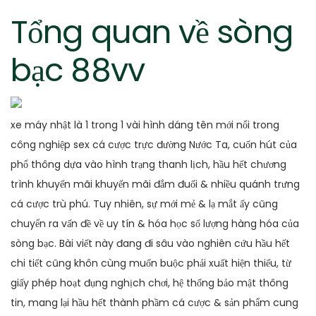
Tổng quan về sòng
bạc 88vv
xe máy nhật là 1 trong 1 vài hình dáng tên mới nổi trong
công nghiệp sex cá cược trực đường Nước Ta, cuốn hút của
phổ thông dựa vào hình trạng thanh lịch, hầu hết chương
trình khuyến mãi khuyến mãi đắm đuối & nhiều quánh trưng
cá cược trù phú. Tuy nhiên, sự mới mẻ & lạ mắt ấy cũng
chuyển ra vấn đề về uy tín & hóa học số lượng hàng hóa của
sòng bạc. Bài viết này đang đi sâu vào nghiên cứu hầu hết
chi tiết cũng khôn cùng muốn buộc phải xuất hiện thiếu, từ
giấy phép hoạt đụng nghịch chơi, hệ thống bảo mật thông
tin, mang lại hầu hết thành phầm cá cược & sản phẩm cung