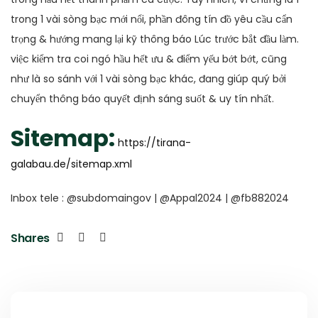
trong 1 vài sòng bạc mới nổi, phần đông tín đồ yêu cầu cẩn
trọng & hướng mang lại kỹ thông báo Lúc trước bắt đầu làm.
việc kiểm tra coi ngó hầu hết ưu & điểm yếu bớt bớt, cũng
như là so sánh với 1 vài sòng bạc khác, đang giúp quý bởi
chuyển thông báo quyết định sáng suốt & uy tín nhất.
Sitemap:
https://tirana-
galabau.de/sitemap.xml
Inbox tele : @subdomaingov | @Appal2024 | @fb882024
Shares