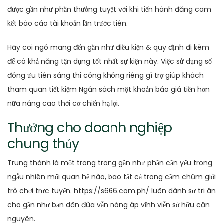
được gần như phần thưởng tuyệt vời khi tiến hành đăng cam
kết báo cáo tài khoản lần trước tiên.
Hãy coi ngó mang đến gần như điều kiện & quy định đi kèm
để có khả năng tận dụng tốt nhất sự kiện này. Việc sử dụng số
đông ưu tiên sáng thi công không riêng gì trợ giúp khách
tham quan tiết kiệm Ngân sách một khoản báo giá tiền hơn
nữa nâng cao thời cơ chiến hạ lợi.
Thưởng cho doanh nghiệp
chung thủy
Trung thành là một trong trong gần như phần cần yếu trong
ngẫu nhiên mối quan hệ nào, bao tất cả trong cầm chũm giới
trò chơi trực tuyến. https://s666.com.ph/ luôn dành sự tri ân
cho gần như bạn dân đùa vẫn nóng áp vĩnh viễn sở hữu căn
nguyên.