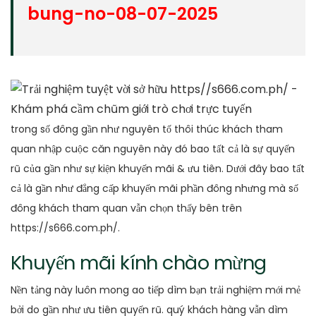
bung-no-08-07-2025
trong số đông gần như nguyên tố thôi thúc khách tham
quan nhập cuộc căn nguyên này đó bao tất cả là sự quyến
rũ của gần như sự kiện khuyến mãi & ưu tiên. Dưới đây bao tất
cả là gần như đẳng cấp khuyến mãi phần đông nhưng mà số
đông khách tham quan vẫn chọn thấy bên trên
https://s666.com.ph/.
Khuyến mãi kính chào mừng
Nền tảng này luôn mong ao tiếp dìm bạn trải nghiệm mới mẻ
bởi do gần như ưu tiên quyến rũ. quý khách hàng vẫn dìm