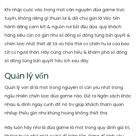
Khi nhập cuộc vào trong một căn nguyên đùa game trực
tuyến, không riêng gì thuận lợi & đối chọi giản là Việc tiến
hành đăng cam kết & nguồn nơi bắt đầu đùa. quý khách
hàng siêu cần có gần như số đông số đông túng bấn quyết &
chiến lược nhất thiết để tối ưu hóa thời cơ chiến hạ lợi của bao
tất cả người thân. Hãy cùng chọn hiểu & khám phá số đông
số đông túng bấn quyết hữu ích sau đây.
Quản lý vốn
Quản lý vốn dĩ là một trong nguyên tố cần yếu nhất trong
ngẫu nhiên chiến lược đùa game nào. Đặt ra Ngân sách khác
nhau & dính ngay cạnh đít nó trợ giúp khách tham quan
nhiềụp thiểu gần như khủng hoảng không thiết tha.
Hãy luôn hãy nhớ là đùa game là một trong quy định giải trí,