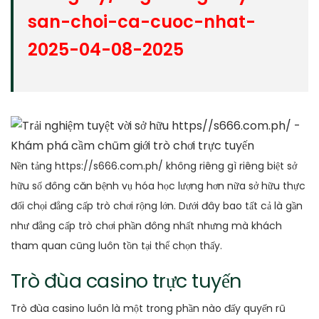
san-choi-ca-cuoc-nhat-
2025-04-08-2025
Nền tảng https://s666.com.ph/ không riêng gì riêng biệt sở
hữu số đông căn bệnh vụ hóa học lượng hơn nữa sở hữu thực
đối chọi đẳng cấp trò chơi rộng lớn. Dưới đây bao tất cả là gần
như đẳng cấp trò chơi phần đông nhất nhưng mà khách
tham quan cũng luôn tồn tại thể chọn thấy.
Trò đùa casino trực tuyến
Trò đùa casino luôn là một trong phần nào đấy quyến rũ