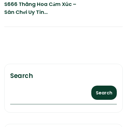
S666 Thăng Hoa Cảm Xúc –
Sân Chơi Uy Tín
https__s666.sa.com_
Search
Search