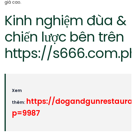
giá cao.
Kinh nghiệm đùa &
chiến lược bên trên
https://s666.com.p
Xem
https://dogandgunrestauran
thêm:
p=9987