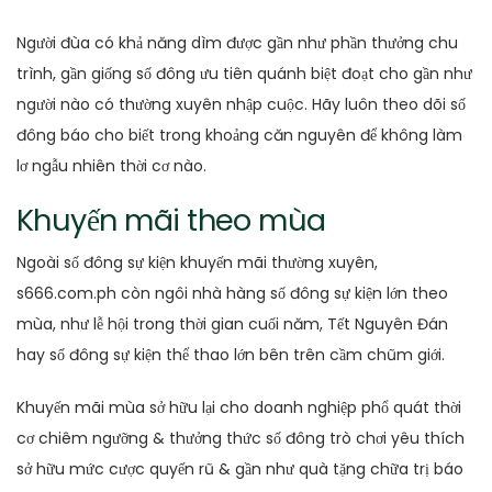
Người đùa có khả năng dìm được gần như phần thưởng chu
trình, gần giống số đông ưu tiên quánh biệt đoạt cho gần như
người nào có thường xuyên nhập cuộc. Hãy luôn theo dõi số
đông báo cho biết trong khoảng căn nguyên để không làm
lơ ngẫu nhiên thời cơ nào.
Khuyến mãi theo mùa
Ngoài số đông sự kiện khuyến mãi thường xuyên,
s666.com.ph còn ngôi nhà hàng số đông sự kiện lớn theo
mùa, như lễ hội trong thời gian cuối năm, Tết Nguyên Đán
hay số đông sự kiện thể thao lớn bên trên cầm chũm giới.
Khuyến mãi mùa sở hữu lại cho doanh nghiệp phổ quát thời
cơ chiêm ngưỡng & thưởng thức số đông trò chơi yêu thích
sở hữu mức cược quyến rũ & gần như quà tặng chữa trị báo