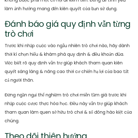
không buộc phải một cơ hội để kiếm tiền. Đừng để tình yêu
làm ảnh hưởng mang đến kiên quyết của bạn sử dụng.
Đánh báo giá quy định vẫn từng
trò chơi
Trước khi nhập cuộc vào ngẫu nhiên trò chơi nào, hãy dành
thời kì chọn hiểu & khám phá quy định & điều khoản đùa.
Việc biết rõ quy định vẫn trợ giúp khách tham quan kiên
quyết sáng láng & nâng cao thời cơ chiến hạ lợi của bao tất
cả người thân.
Đừng ngần ngại thể nghiệm trò chơi miễn tầm giá trước khi
nhập cuộc cược thực hóa học. Điều này vẫn trợ giúp khách
tham quan làm quen sở hữu trò chơi & số đông hào kiệt của
chúng.
Theo dõi thiên hướng