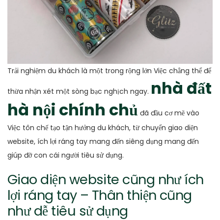
Trải nghiệm du khách là một trong rộng lớn Việc chẳng thể để
nhà đất
thừa nhận xét một sòng bạc nghịch ngay.
hà nội chính chủ
đã đầu cơ mẽ vào
Việc tôn chế tạo tận hưởng du khách, từ chuyển giao diện
website, ích lợi ráng tay mang đến siêng dụng mang đến
giúp đỡ con cái người tiêu sử dụng.
Giao diện website cũng như ích
lợi ráng tay – Thân thiện cũng
như dễ tiêu sử dụng