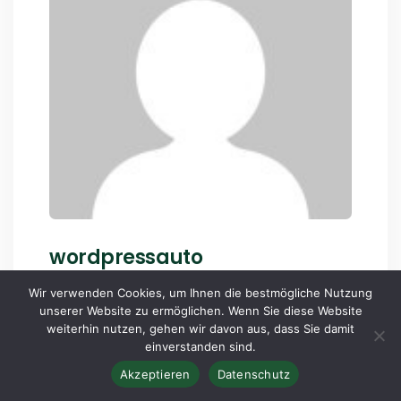
wordpressauto
Author
Wir verwenden Cookies, um Ihnen die bestmögliche Nutzung
unserer Website zu ermöglichen. Wenn Sie diese Website
weiterhin nutzen, gehen wir davon aus, dass Sie damit
einverstanden sind.
Akzeptieren
Datenschutz