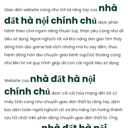
nhà
Giao diện website cũng như ích lợi ráng tay của
đất hà nội chính chủ
được phát
hành theo chơi ngợm riêng thuần tuý, thân yêu cũng như dễ
tiêu sử dụng. Người nghịch rất với khả năng đơn giản tìm thấy
đông hòn đảo game bài xích nhưng mà họ say đắm, thực
hành đông hòn đảo chuyển giao bệnh nạp/rút thưởng cũng
như liên hệ với quy trình giúp đỡ con cái người tiêu sử dụng.
nhà đất hà nội
Website của
chính chủ
được cắt cắt hóa mang đến tất cả
máy tính cũng như chuyển giao diện thiết bị ráng tay, đảm
bảo đảm toàn người nghịch rất với khả năng tận hưởng thành
tựu tốt nhất trên phần đông chuyển giao diện thiết bị. Ứng
nhà đất hà nội