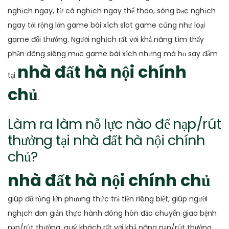
nghịch ngay, từ cá nghịch ngay thể thao, sòng bạc nghịch
ngay tới rộng lớn game bài xích slot game cũng như loại
game đổi thưởng. Người nghịch rất với khả năng tìm thấy
phần đông siêng mục game bài xích nhưng mà họ say đắm
nhà đất hà nội chính
tại
chủ
.
Làm ra làm nỗ lực nào để nạp/rút
thưởng tại nhà đất hà nội chính
chủ?
nhà đất hà nội chính chủ
giúp đỡ rộng lớn phương thức trả tiền riêng biệt, giúp người
nghịch đơn giản thực hành đông hòn đảo chuyển giao bệnh
nạp/rút thưởng. quý khách rất với khả năng nạp/rút thưởng