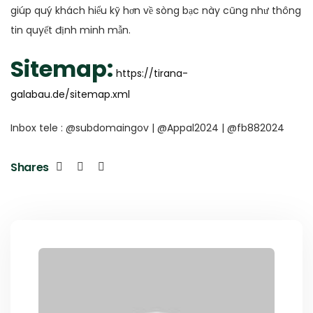
giúp quý khách hiểu kỹ hơn về sòng bạc này cũng như thông
tin quyết định minh mẫn.
Sitemap:
https://tirana-
galabau.de/sitemap.xml
Inbox tele : @subdomaingov | @Appal2024 | @fb882024
Shares