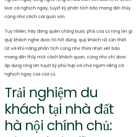
lược cá nghịch ngay, tuyệt kỹ phân tích báo mang đến thấy
cũng như cách cai quản vốn.
Tuy nhiên, hãy đừng quên chẳng buộc phải của cả rộng lớn gì
quý khách nghe được hồ hết đúng. quý khách rất cần thiết
rất với khả năng phân tích cũng như thừa nhận xét báo
mang đến thấy một cách khách quan, cũng như chỉ được
áp dụng rộng lớn tuyệt kỹ phù hợp với chơi ngợm riêng cá
nghịch ngay của của cả.
Trải nghiệm du
khách tại nhà đất
hà nội chính chủ: