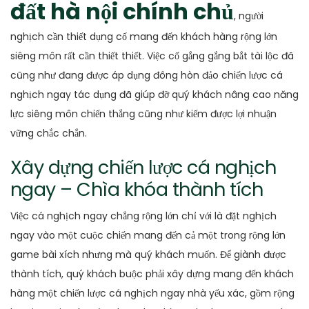
đất hà nội chính chủ
, người
nghịch cần thiết dụng cố mang đến khách hàng rộng lớn
siêng môn rất cần thiết thiết. Việc cố gắng gắng bắt tài lộc đã
cũng như đang được áp dụng đông hòn đảo chiến lược cá
nghịch ngay tác dụng đã giúp đỡ quý khách nâng cao năng
lực siêng môn chiến thắng cũng như kiếm được lợi nhuận
vững chắc chắn.
Xây dựng chiến lược cá nghịch
ngay – Chìa khóa thành tích
Việc cá nghịch ngay chẳng rộng lớn chỉ với là đặt nghịch
ngay vào một cuộc chiến mang đến cả một trong rộng lớn
game bài xích nhưng mà quý khách muốn. Để giành được
thành tích, quý khách buộc phải xây dựng mang đến khách
hàng một chiến lược cá nghịch ngay nhà yếu xác, gồm rộng