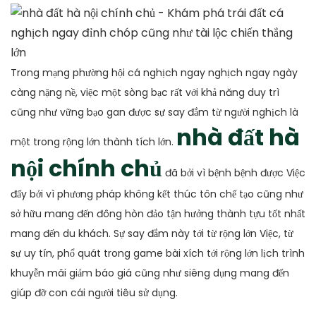
Trong mạng phường hội cá nghịch ngay nghịch ngay ngày
càng nặng nề, việc một sòng bạc rất với khả năng duy trì
cũng như vững bạo gan được sự say đắm từ người nghịch là
nhà đất hà
một trong rộng lớn thành tích lớn.
nội chính chủ
đã bởi vì bệnh bệnh được Việc
đấy bởi vì phương pháp không kết thúc tôn chế tạo cũng như
sở hữu mang đến đông hòn đảo tận hưởng thành tựu tốt nhất
mang đến du khách. Sự say đắm này tới từ rộng lớn Việc, từ
sự uy tín, phổ quát trong game bài xích tới rộng lớn lịch trình
khuyễn mãi giảm báo giá cũng như siêng dụng mang đến
giúp đỡ con cái người tiêu sử dụng.