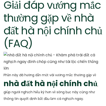
Giải đáp vướng mắc
thường gặp về nhà
đất hà nội chính chủ
(FAQ)
Phần này đã hướng dẫn một vài vướng mắc thường gặp về
nhà đất hà nội chính chủ
,
giúp người nghịch hiểu kỹ hơn về sòng bạc này cũng như
thông tin quyết định bắt đầu làm cá nghịch ngay.