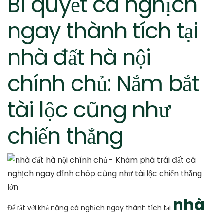
Bí quyết cá nghịch
ngay thành tích tại
nhà đất hà nội
chính chủ: Nắm bắt
tài lộc cũng như
chiến thắng
nhà
Để rất với khả năng cá nghịch ngay thành tích tại