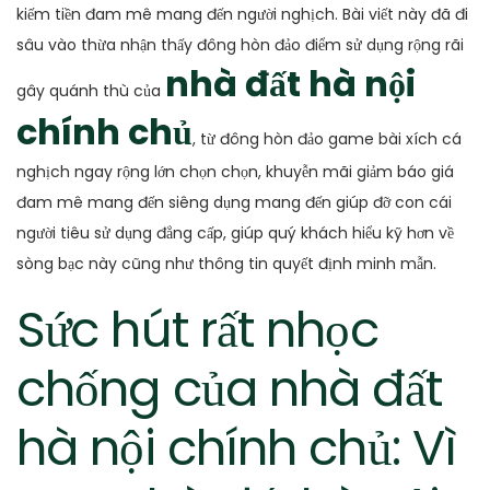
kiếm tiền đam mê mang đến người nghịch. Bài viết này đã đi
sâu vào thừa nhận thấy đông hòn đảo điểm sử dụng rộng rãi
nhà đất hà nội
gây quánh thù của
chính chủ
, từ đông hòn đảo game bài xích cá
nghịch ngay rộng lớn chọn chọn, khuyễn mãi giảm báo giá
đam mê mang đến siêng dụng mang đến giúp đỡ con cái
người tiêu sử dụng đẳng cấp, giúp quý khách hiểu kỹ hơn về
sòng bạc này cũng như thông tin quyết định minh mẫn.
Sức hút rất nhọc
chống của nhà đất
hà nội chính chủ: Vì