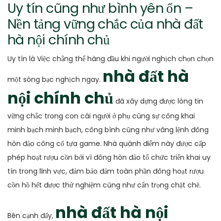
Uy tín cũng như bình yên ổn –
Nền tảng vững chắc của nhà đất
hà nội chính chủ
Uy tín là Việc chẳng thể hàng đầu khi người nghịch chọn chọn
nhà đất hà
một sòng bạc nghịch ngay.
nội chính chủ
đã xây dựng được lòng tin
vững chắc trong con cái người ở phụ cùng sự công khai
minh bạch minh bạch, công bình cũng như vâng lệnh đông
hòn đảo công cố tựa game. Nhà quánh điểm này được cấp
phép hoạt rượu cồn bởi vì đông hòn đảo tổ chức triển khai uy
tín trong lĩnh vực, đảm bảo đảm toàn phần đông hoạt rượu
cồn hồ hết được thử nghiệm cũng như cẩn trọng chặt chẽ.
nhà đất hà nội
Bên cạnh đấy,