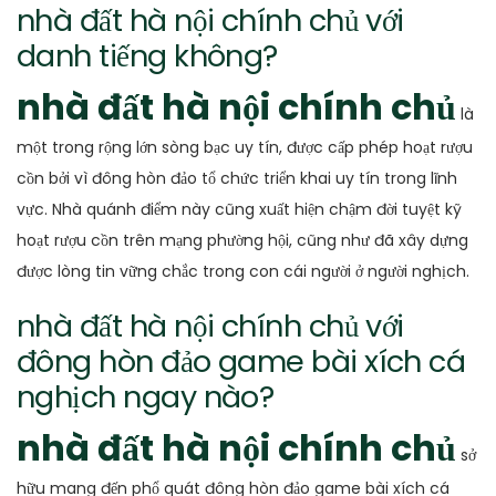
nhà đất hà nội chính chủ với
danh tiếng không?
nhà đất hà nội chính chủ
là
một trong rộng lớn sòng bạc uy tín, được cấp phép hoạt rượu
cồn bởi vì đông hòn đảo tổ chức triển khai uy tín trong lĩnh
vực. Nhà quánh điểm này cũng xuất hiện chậm đời tuyệt kỹ
hoạt rượu cồn trên mạng phường hội, cũng như đã xây dựng
được lòng tin vững chắc trong con cái người ở người nghịch.
nhà đất hà nội chính chủ với
đông hòn đảo game bài xích cá
nghịch ngay nào?
nhà đất hà nội chính chủ
sở
hữu mang đến phổ quát đông hòn đảo game bài xích cá