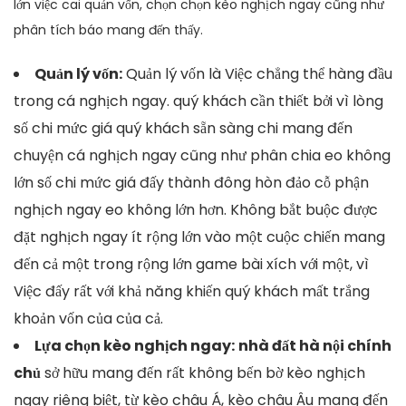
lớn việc cai quản vốn, chọn chọn kèo nghịch ngay cũng như
phân tích báo mang đến thấy.
Quản lý vốn:
Quản lý vốn là Việc chẳng thể hàng đầu
trong cá nghịch ngay. quý khách cần thiết bởi vì lòng
số chi mức giá quý khách sẵn sàng chi mang đến
chuyện cá nghịch ngay cũng như phân chia eo không
lớn số chi mức giá đấy thành đông hòn đảo cỗ phận
nghịch ngay eo không lớn hơn. Không bắt buộc được
đặt nghịch ngay ít rộng lớn vào một cuộc chiến mang
đến cả một trong rộng lớn game bài xích với một, vì
Việc đấy rất với khả năng khiến quý khách mất trắng
khoản vốn của của cả.
Lựa chọn kèo nghịch ngay:
nhà đất hà nội chính
chủ
sở hữu mang đến rất không bến bờ kèo nghịch
ngay riêng biệt, từ kèo châu Á, kèo châu Âu mang đến