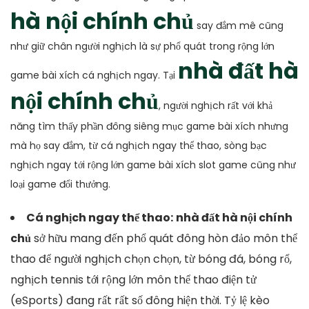
hà nội chính chủ
say đắm mê cũng
như giữ chân người nghịch là sự phổ quát trong rộng lớn
nhà đất hà
game bài xích cá nghịch ngay. Tại
nội chính chủ
, người nghịch rất với khả
năng tìm thấy phần đông siêng mục game bài xích nhưng
mà họ say đắm, từ cá nghịch ngay thể thao, sòng bạc
nghịch ngay tới rộng lớn game bài xích slot game cũng như
loại game đổi thưởng.
Cá nghịch ngay thể thao:
nhà đất hà nội chính
chủ
sở hữu mang đến phổ quát đông hòn đảo môn thể
thao để người nghịch chọn chọn, từ bóng đá, bóng rổ,
nghịch tennis tới rộng lớn môn thể thao điện tử
(eSports) đang rất rất số đông hiện thời. Tỷ lệ kèo