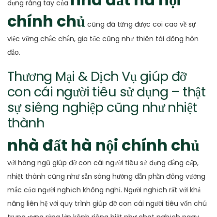
dụng ráng tay của
chính chủ
cũng đã từng được coi cao về sự
việc vững chắc chắn, gia tốc cũng như thiên tài đông hòn
đảo.
Thương Mại & Dịch Vụ giúp đỡ
con cái người tiêu sử dụng – thật
sự siêng nghiệp cũng như nhiệt
thành
nhà đất hà nội chính chủ
với hàng ngũ giúp đỡ con cái người tiêu sử dụng đẳng cấp,
nhiệt thành cũng như sẵn sàng hướng dẫn phần đông vướng
mắc của người nghịch không nghỉ. Người nghịch rất với khả
năng liên hệ với quy trình giúp đỡ con cái người tiêu vốn chú