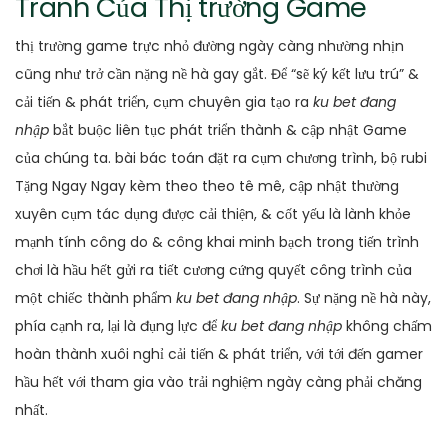
Tranh Của Thị trường Game
thị trường game trực nhỏ đường ngày càng nhường nhịn
cũng như trở cần nặng nề hà gay gắt. Để “sẽ ký kết lưu trú” &
cải tiến & phát triển, cụm chuyên gia tạo ra
ku bet đang
nhập
bắt buộc liên tục phát triển thành & cập nhật Game
của chúng ta. bài bác toán đặt ra cụm chương trình, bộ rubi
Tặng Ngay Ngay kèm theo theo tê mê, cập nhật thường
xuyên cụm tác dụng được cải thiện, & cốt yếu là lành khỏe
mạnh tính công do & công khai minh bạch trong tiến trình
chơi là hầu hết gửi ra tiết cương cứng quyết công trình của
một chiếc thành phẩm
ku bet đang nhập
. Sự nặng nề hà này,
phía cạnh ra, lại là đụng lực để
ku bet đang nhập
không chấm
hoàn thành xuôi nghỉ cải tiến & phát triển, với tới đến gamer
hầu hết với tham gia vào trải nghiệm ngày càng phải chăng
nhất.