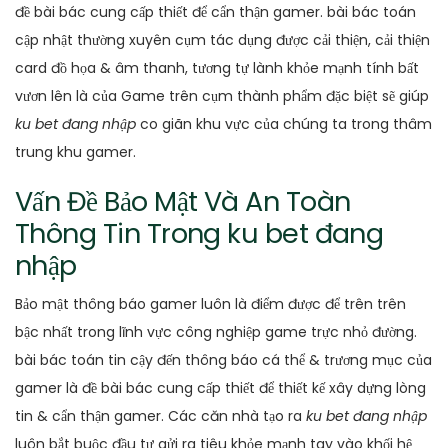
đề bài bác cung cấp thiết để cẩn thận gamer. bài bác toán
cập nhật thường xuyên cụm tác dụng được cải thiện, cải thiện
card đồ họa & âm thanh, tương tự lành khỏe mạnh tính bất
vươn lên là của Game trên cụm thành phẩm đặc biệt sẽ giúp
ku bet đang nhập
co giãn khu vực của chúng ta trong thâm
trung khu gamer.
Vấn Đề Bảo Mật Và An Toàn
Thông Tin Trong ku bet đang
nhập
Bảo mật thông báo gamer luôn là điểm được để trên trên
bậc nhất trong lĩnh vực công nghiệp game trực nhỏ đường.
bài bác toán tin cậy đến thông báo cá thể & trương mục của
gamer là đề bài bác cung cấp thiết để thiết kế xây dựng lòng
tin & cẩn thận gamer. Các căn nhà tạo ra
ku bet đang nhập
luôn bắt buộc đầu tư gửi ra tiêu khỏe mạnh tay vào khối hệ