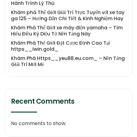
Hành Trình Lý Thú
Khám phá Thế Giới Giải Trí Trực Tuyến với xe tay
ga 125 – Hướng Dẫn Chi Tiết & Kinh Nghiệm Hay
Khám Phá Thế Giới xe máy điện yamaha – Tìm
Hiểu Điều Kỳ Diệu Từ Nền Tảng Này
Khám Phá Thế Giới Đặt Cược Đỉnh Cao Tại
https__iwin.gold_
Khám Phá Https__yeu88.eu.com_ – Nền Tảng
Giải Trí Mới Mẻ
Recent Comments
No comments to show.