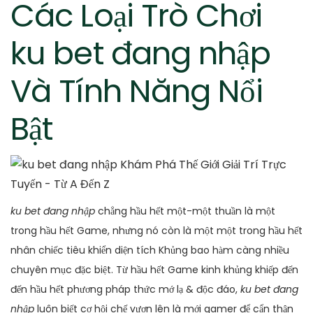
Các Loại Trò Chơi
ku bet đang nhập
Và Tính Năng Nổi
Bật
ku bet đang nhập
chẳng hầu hết một-một thuần là một
trong hầu hết Game, nhưng nó còn là một một trong hầu hết
nhân chiếc tiêu khiển diện tích Khủng bao hàm càng nhiều
chuyên mục đặc biệt. Từ hầu hết Game kinh khủng khiếp đến
đến hầu hết phương pháp thức mớ lạ & độc đáo,
ku bet đang
nhập
luôn biết cơ hội chế vươn lên là mới gamer để cẩn thận