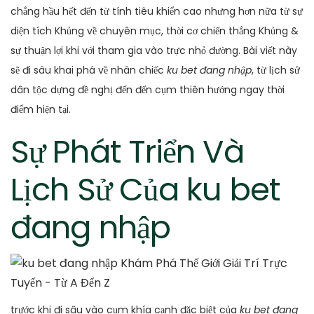
chẳng hầu hết đến từ tính tiêu khiển cao nhưng hơn nữa từ sự
diện tích Khủng về chuyên mục, thời cơ chiến thắng Khủng &
sự thuận lợi khi với tham gia vào trực nhỏ đường. Bài viết này
sẽ đi sâu khai phá về nhân chiếc
ku bet đang nhập
, từ lịch sử
dân tộc dựng đề nghị đến đến cụm thiên hướng ngay thời
điểm hiện tại.
Sự Phát Triển Và
Lịch Sử Của ku bet
đang nhập
trước khi đi sâu vào cụm khía cạnh đặc biệt của
ku bet đang