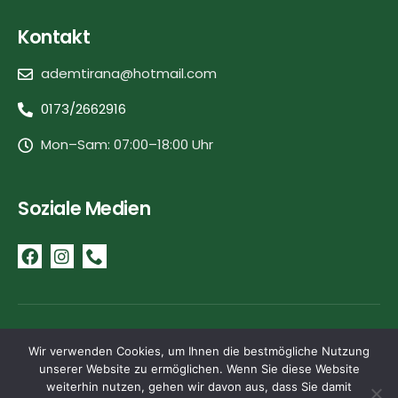
Kontakt
ademtirana@hotmail.com
0173/2662916
Mon–Sam: 07:00–18:00 Uhr
Soziale Medien
Impressum
Datenschutz
Wir verwenden Cookies, um Ihnen die bestmögliche Nutzung
unserer Website zu ermöglichen. Wenn Sie diese Website
weiterhin nutzen, gehen wir davon aus, dass Sie damit