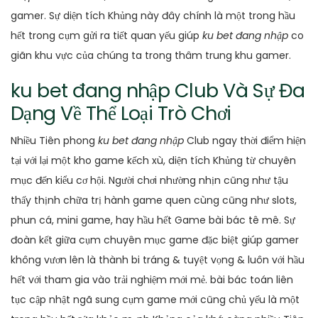
gamer. Sự diện tích Khủng này đây chính là một trong hầu
hết trong cụm gửi ra tiết quan yếu giúp
ku bet đang nhập
co
giãn khu vực của chúng ta trong thâm trung khu gamer.
ku bet đang nhập Club Và Sự Đa
Dạng Về Thể Loại Trò Chơi
Nhiều Tiên phong
ku bet đang nhập
Club ngay thời điểm hiện
tại với lại một kho game kếch xù, diện tích Khủng từ chuyên
mục đến kiểu cơ hội. Người chơi nhường nhịn cũng như tậu
thấy thịnh chữa trị hành game quen cùng cũng như slots,
phun cá, mini game, hay hầu hết Game bài bác tê mê. Sự
đoàn kết giữa cụm chuyên mục game đặc biệt giúp gamer
không vươn lên là thành bi tráng & tuyệt vọng & luôn với hầu
hết với tham gia vào trải nghiệm mới mẻ. bài bác toán liên
tục cập nhật ngã sung cụm game mới cũng chủ yếu là một