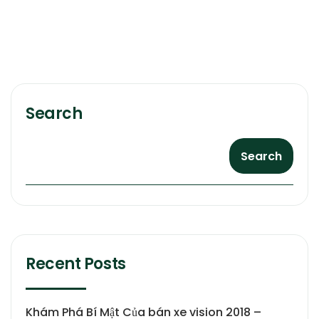
Search
Search
Recent Posts
Khám Phá Bí Mật Của bán xe vision 2018 –