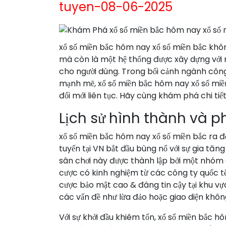
tuyen-08-06-2025
xổ số miền bắc hôm nay xổ số miền bắc khô
mà còn là một hệ thống được xây dựng với m
cho người dùng. Trong bối cảnh ngành công
mạnh mẽ, xổ số miền bắc hôm nay xổ số miề
đổi mới liên tục. Hãy cùng khám phá chi tiế
Lịch sử hình thành và ph
xổ số miền bắc hôm nay xổ số miền bắc ra đ
tuyến tại VN bắt đầu bùng nổ với sự gia tăng
sân chơi này được thành lập bởi một nhóm
cược có kinh nghiệm từ các công ty quốc tế.
cược bảo mật cao & đáng tin cậy tại khu v
các vấn đề như lừa đảo hoặc giao diện khôn
Với sự khởi đầu khiêm tốn, xổ số miền bắc