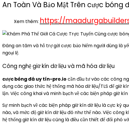
An Toàn Và Bảo Mật Trên cược bóng đá
https://maadurgabuilder
Xem thêm:
Đáng an tâm và hỗ trợ gửi cược bảo hiểm người dùng là yếu 
ngoại lệ.
Công nghệ giữ kín dữ liệu và mã hóa dữ liệu
cược bóng đá uy tín-pro.io
cần đầu tư vào các công nghệ
dụng các giao thức hệ thống mã hóa dữ liệu/TLS để giữ kí
lận. Việc công khai và minh bạch về các biện pháp giữ kín
Sự minh bạch về các biện pháp giữ kín dữ liệu là cực kỳ qu
nào, và mức độ giữ kín dữ liệu đó như thế nào. Việc công 
hệ thống giữ kín dữ liệu cũng là điều cần thiết để đối phó 