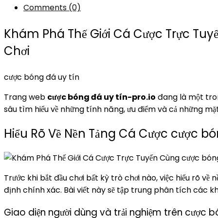
Comments (0)
Khám Phá Thế Giới Cá Cược Trực Tuyế
Chơi
cược bóng đá uy tín
Trang web
cược bóng đá uy tín-pro.io
đang là một tron
sâu tìm hiểu về những tính năng, ưu điểm và cả những mặt c
Hiểu Rõ Về Nền Tảng Cá Cược cược bón
Trước khi bắt đầu chơi bất kỳ trò chơi nào, việc hiểu rõ v
định chính xác. Bài viết này sẽ tập trung phân tích các 
Giao diện người dùng và trải nghiệm trên cược b