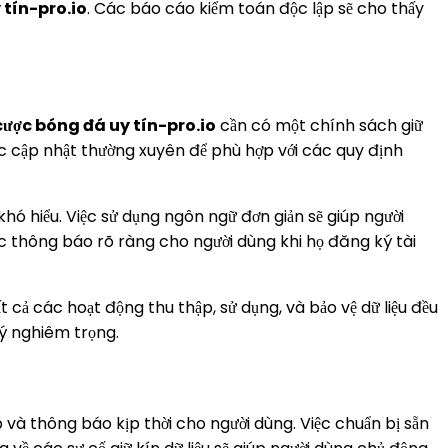
 tín-pro.io
. Các báo cáo kiểm toán độc lập sẽ cho thấy
cược bóng đá uy tín-pro.io
cần có một chính sách giữ
ược cập nhật thường xuyên để phù hợp với các quy định
khó hiểu. Việc sử dụng ngôn ngữ đơn giản sẽ giúp người
c thông báo rõ ràng cho người dùng khi họ đăng ký tài
 cả các hoạt động thu thập, sử dụng, và bảo vệ dữ liệu đều
lý nghiêm trọng.
và thông báo kịp thời cho người dùng. Việc chuẩn bị sẵn