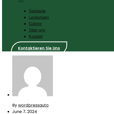
Startseite
Leistungen
Galerie
Über uns
Kontakt
Kontaktieren Sie Uns
By
wordpressauto
June 7, 2024