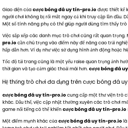
Giao diện của
cược bóng đá uy tín-pro.io
được thiết kế 
người chơi không bị rối mắt ngay cả khi truy cập lần đầu. D
Một số tính năng phụ có thể giúp người dùng tìm thấy trò 
Việc sắp xếp các danh mục trò chơi cũng rất quan trọng. 
pro.io
cần chú trọng vào điểm này để nâng cao trải nghiệm 
hấp dẫn hơn. Ví dụ như việc sử dụng hình ảnh động hoặc h
Tốc độ tải trang cũng là một yếu raise quan trọng ảnh hưởn
thời gian và tạo cảm giác thoải mái hơn.
cược bóng đá uy
Hệ thống trò chơi đa dạng trên cược bóng đá uy 
cược bóng đá uy tín-pro.io
cung cấp một thư viện trò chơ
khác. Dẫu thế, việc cập nhật thường xuyên các trò chơi m
game nổi tiếng có thể khiến
cược bóng đá uy tín-pro.io
Một điểm mạnh khác của
cược bóng đá uy tín-pro.io
là