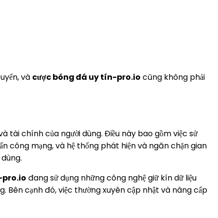
tuyến, và
cược bóng đá uy tín-pro.io
cũng không phải
 và tài chính của người dùng. Điều này bao gồm việc sử
c tấn công mạng, và hệ thống phát hiện và ngăn chặn gian
 dùng.
-pro.io
đang sử dụng những công nghệ giữ kín dữ liệu
ùng. Bên cạnh đó, việc thường xuyên cập nhật và nâng cấp