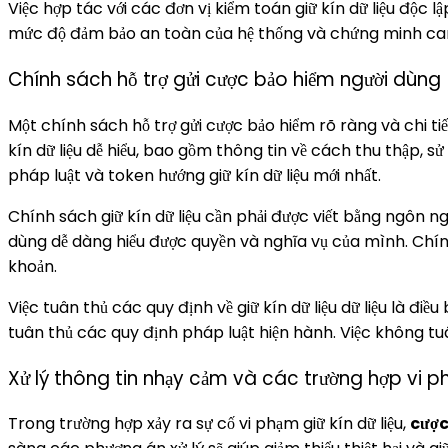
Việc hợp tác với các đơn vị kiểm toán giữ kín dữ liệu độc 
mức độ đảm bảo an toàn của hệ thống và chứng minh cam k
Chính sách hỗ trợ gửi cược bảo hiểm người dùng
Một chính sách hỗ trợ gửi cược bảo hiểm rõ ràng và chi tiế
kín dữ liệu dễ hiểu, bao gồm thông tin về cách thu thập, 
pháp luật và token hướng giữ kín dữ liệu mới nhất.
Chính sách giữ kín dữ liệu cần phải được viết bằng ngôn n
dùng dễ dàng hiểu được quyền và nghĩa vụ của mình. Chính
khoản.
Việc tuân thủ các quy định về giữ kín dữ liệu dữ liệu là điều
tuân thủ các quy định pháp luật hiện hành. Việc không t
Xử lý thông tin nhạy cảm và các trường hợp vi phạ
Trong trường hợp xảy ra sự cố vi phạm giữ kín dữ liệu,
cược