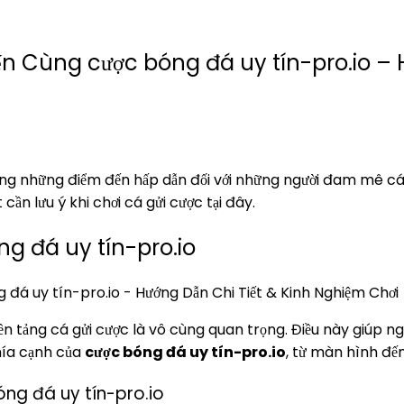
n Cùng cược bóng đá uy tín-pro.io – 
g những điểm đến hấp dẫn đối với những người đam mê cá gửi 
ần lưu ý khi chơi cá gửi cược tại đây.
g đá uy tín-pro.io
ề nền tảng cá gửi cược là vô cùng quan trọng. Điều này giúp 
khía cạnh của
cược bóng đá uy tín-pro.io
, từ màn hình đế
óng đá uy tín-pro.io