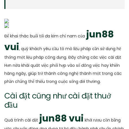
jun88
Để khai thác buổi tối đa kim chỉ nam của
vui
, quý khách yêu cầu tò mò liệu pháp cần sử dụng hệ
thống một liệu pháp công dụng. Đây chẳng các việc cài đặt
Hơn nữa khái quát việc phối hợp vào số đông việc hay khiến
hàng ngày, giúp trở thành công nghệ thành một trong các
phần chẳng thể thiếu trong cuộc sống đời thường.
Cài đặt cũng như cài đặt thuở
đầu
jun88 vui
Quá trình cài đặt
khởi rượu cồn bằng
việc chuyển động ứng dụng từ hệ điều hành phê chuẩn chỉnh,