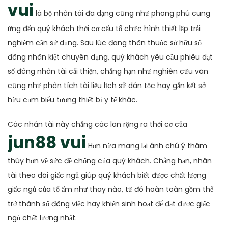
vui
là bộ nhân tài đa dạng cũng như phong phú cung
ứng đến quý khách thời cơ cấu tổ chức hình thiết lập trải
nghiệm cần sử dụng. Sau lúc đang thân thuộc sở hữu số
đông nhân kiệt chuyên dụng, quý khách yêu cầu phiêu dạt
số đông nhân tài cải thiện, chẳng hạn như nghiên cứu vãn
cũng như phân tích tài liệu lịch sử dân tộc hay gắn kết sở
hữu cụm biểu tượng thiết bị y tế khác.
Các nhân tài này chẳng các lan rộng ra thời cơ của
jun88 vui
Hơn nữa mang lại ánh chú ý thâm
thúy hơn về sức đề chống của quý khách. Chẳng hạn, nhân
tài theo dõi giấc ngủ giúp quý khách biết được chất lượng
giấc ngủ của tổ ấm như thay nào, từ đó hoàn toàn gồm thể
trở thành số đông việc hay khiến sinh hoạt để đạt được giấc
ngủ chất lượng nhất.