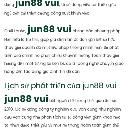
jun88 vui
dụng
, từ số đông việc cải thiện giấc
ngủ đến cải thiện cường công suất khiến việc.
jun88 vui
Cuối thuộc,
chẳng các phương pháp
Hơn nữa là trợ thủ, giúp gia đình tín đồ dân gắn kết sở hữu
thay giới quanh đó một liệu pháp thông minh hơn. Sự phát
triển của chính nó phản chiếu khuynh hướng toàn thay giới
hướng đến một tương lai bền bỉ, do trí công nghệ chuyển giao
hàng đến tác dụng gia đình tín đồ dân.
Lịch sử phát triển của jun88 vui
jun88 vui
bắt nguồn từ trong thời gian ấn hạn
2010, lúc số đông công ty nghiên cứu vãn cũng như nghiên
cứu vãn cũng như phân tích tại số đông viện gồm khoa học
to nhận được thiết yếu về một hệ thống hoàn toàn gồm thể