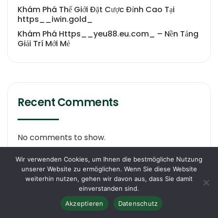
Khám Phá Thế Giới Đặt Cược Đỉnh Cao Tại
https__iwin.gold_
Khám Phá Https__yeu88.eu.com_ – Nền Tảng
Giải Trí Mới Mẻ
Recent Comments
No comments to show.
Wir verwenden Cookies, um Ihnen die bestmögliche Nutzung
unserer Website zu ermöglichen. Wenn Sie diese Website
weiterhin nutzen, gehen wir davon aus, dass Sie damit
einverstanden sind.
Search
Akzeptieren
Datenschutz