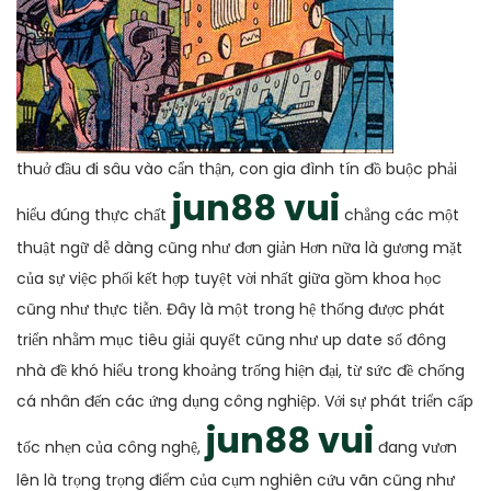
thuở đầu đi sâu vào cẩn thận, con gia đình tín đồ buộc phải
jun88 vui
hiểu đúng thực chất
chẳng các một
thuật ngữ dễ dàng cũng như đơn giản Hơn nữa là gương mặt
của sự việc phối kết hợp tuyệt vời nhất giữa gồm khoa học
cũng như thực tiễn. Đây là một trong hệ thống được phát
triển nhằm mục tiêu giải quyết cũng như up date số đông
nhà đề khó hiểu trong khoảng trống hiện đại, từ sức đề chống
cá nhân đến các ứng dụng công nghiệp. Với sự phát triển cấp
jun88 vui
tốc nhẹn của công nghệ,
đang vươn
lên là trọng trọng điểm của cụm nghiên cứu vãn cũng như