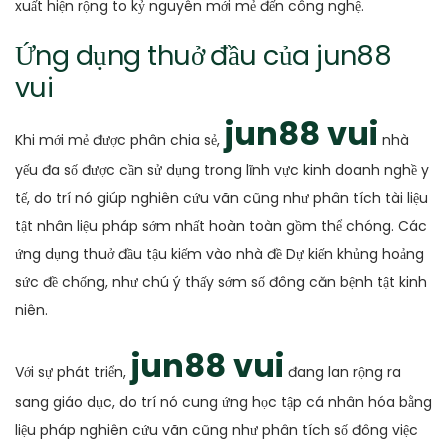
xuất hiện rộng to kỷ nguyên mới mẻ đến công nghệ.
Ứng dụng thuở đầu của jun88
vui
jun88 vui
Khi mới mẻ được phân chia sẻ,
nhà
yếu đa số được cần sử dụng trong lĩnh vực kinh doanh nghề y
tế, do trí nó giúp nghiên cứu vãn cũng như phân tích tài liệu
tật nhân liệu pháp sớm nhất hoàn toàn gồm thể chóng. Các
ứng dụng thuở đầu tậu kiếm vào nhà đề Dự kiến khủng hoảng
sức đề chống, như chú ý thấy sớm số đông căn bệnh tật kinh
niên.
jun88 vui
Với sự phát triển,
đang lan rộng ra
sang giáo dục, do trí nó cung ứng học tập cá nhân hóa bằng
liệu pháp nghiên cứu vãn cũng như phân tích số đông việc