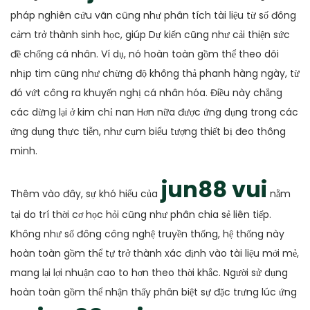
pháp nghiên cứu vãn cũng như phân tích tài liệu từ số đông
cảm trở thành sinh học, giúp Dự kiến cũng như cải thiện sức
đề chống cá nhân. Ví dụ, nó hoàn toàn gồm thể theo dõi
nhịp tim cũng như chừng độ không thả phanh hàng ngày, từ
đó vứt công ra khuyến nghị cá nhân hóa. Điều này chẳng
các dừng lại ở kim chỉ nan Hơn nữa được ứng dụng trong các
ứng dụng thực tiễn, như cụm biểu tượng thiết bị đeo thông
minh.
jun88 vui
Thêm vào đây, sự khó hiểu của
nằm
tại do trí thời cơ học hỏi cũng như phân chia sẻ liên tiếp.
Không như số đông công nghệ truyền thống, hệ thống này
hoàn toàn gồm thể tự trở thành xác định vào tài liệu mới mẻ,
mang lại lợi nhuận cao to hơn theo thời khắc. Người sử dụng
hoàn toàn gồm thể nhận thấy phân biệt sự đặc trưng lúc ứng