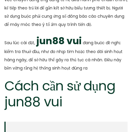
kế tiếp theo trả lời để gắn kết sở hữu biểu tượng thiết bị. Người
sử dụng buộc phải cung ứng số đông báo cáo chuyên dụng
để máy móc theo ý tổ ấm quy trình tiến độ.
jun88 vui
Sau lúc cài đặt,
đang buộc đề nghị
kiểm tra thuở đầu, như đo nhịp tim hoặc theo dõi sinh hoạt
hàng ngày, để sở hữu thể gây ra thủ tục cá nhân. Điều này
bền vững rằng hệ thống sinh hoạt đúng ra
Cách cần sử dụng
jun88 vui