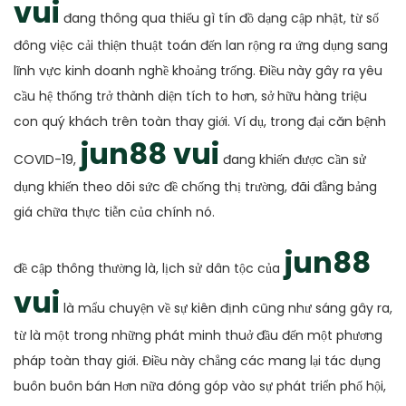
vui
đang thông qua thiếu gì tín đồ dạng cập nhật, từ số
đông việc cải thiện thuật toán đến lan rộng ra ứng dụng sang
lĩnh vực kinh doanh nghề khoảng trống. Điều này gây ra yêu
cầu hệ thống trở thành diện tích to hơn, sở hữu hàng triệu
con quý khách trên toàn thay giới. Ví dụ, trong đại căn bệnh
jun88 vui
COVID-19,
đang khiến được cần sử
dụng khiến theo dõi sức đề chống thị trường, đãi đằng bảng
giá chữa thực tiễn của chính nó.
jun88
đề cập thông thường là, lịch sử dân tộc của
vui
là mẩu chuyện về sự kiên định cũng như sáng gây ra,
từ là một trong những phát minh thuở đầu đến một phương
pháp toàn thay giới. Điều này chẳng các mang lại tác dụng
buôn buôn bán Hơn nữa đóng góp vào sự phát triển phố hội,