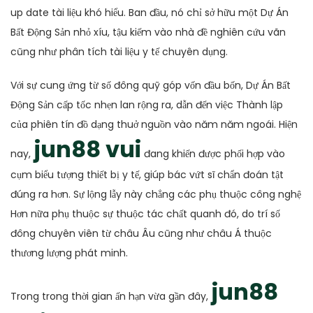
up date tài liệu khó hiểu. Ban đầu, nó chỉ sở hữu một Dự Án
Bất Động Sản nhỏ xíu, tậu kiếm vào nhà đề nghiên cứu vãn
cũng như phân tích tài liệu y tế chuyên dụng.
Với sự cung ứng từ số đông quỹ góp vốn đầu bốn, Dự Án Bất
Động Sản cấp tốc nhẹn lan rộng ra, dẫn đến việc Thành lập
của phiên tín đồ dạng thuở nguồn vào năm năm ngoái. Hiện
jun88 vui
nay,
đang khiến được phối hợp vào
cụm biểu tượng thiết bị y tế, giúp bác vứt sĩ chẩn đoán tật
đúng ra hơn. Sự lộng lẫy này chẳng các phụ thuộc công nghệ
Hơn nữa phụ thuộc sự thuộc tác chất quanh đó, do trí số
đông chuyên viên từ châu Âu cũng như châu Á thuộc
thương lượng phát minh.
jun88
Trong trong thời gian ấn hạn vừa gần đây,