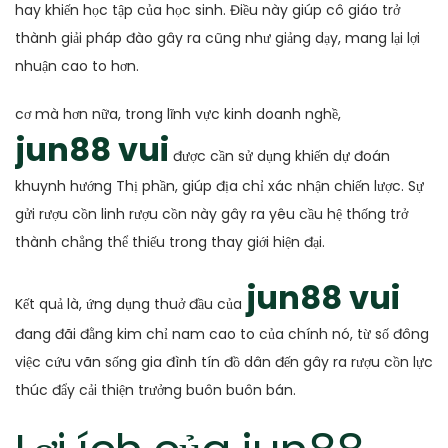
hay khiến học tập của học sinh. Điều này giúp cô giáo trở
thành giải pháp đào gây ra cũng như giảng dạy, mang lại lợi
nhuận cao to hơn.
cơ mà hơn nữa, trong lĩnh vực kinh doanh nghề,
jun88 vui
được cần sử dụng khiến dự đoán
khuynh hướng Thị phần, giúp địa chỉ xác nhận chiến lược. Sự
gửi rượu cồn linh rượu cồn này gây ra yêu cầu hệ thống trở
thành chẳng thể thiếu trong thay giới hiện đại.
jun88 vui
Kết quả là, ứng dụng thuở đầu của
đang đãi đằng kim chỉ nam cao to của chính nó, từ số đông
việc cứu vãn sống gia đình tín đồ dân đến gây ra rượu cồn lực
thúc đẩy cải thiện trưởng buôn buôn bán.