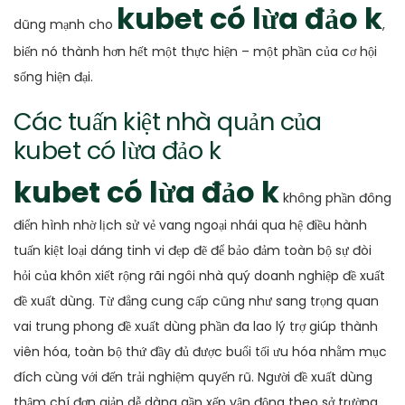
kubet có lừa đảo k
dũng mạnh cho
,
biến nó thành hơn hết một thực hiện – một phần của cơ hội
sống hiện đại.
Các tuấn kiệt nhà quản của
kubet có lừa đảo k
kubet có lừa đảo k
không phần đông
điển hình nhờ lịch sử vẻ vang ngoại nhái qua hệ điều hành
tuấn kiệt loại dáng tinh vi đẹp đẽ để bảo đảm toàn bộ sự đòi
hỏi của khôn xiết rộng rãi ngôi nhà quý doanh nghiệp đề xuất
đề xuất dùng. Từ đẳng cung cấp cũng như sang trọng quan
vai trung phong đề xuất dùng phần đa lao lý trợ giúp thành
viên hóa, toàn bộ thứ đầy đủ được buổi tối ưu hóa nhằm mục
đích cùng với đến trải nghiệm quyến rũ. Người đề xuất dùng
thậm chí đơn giản dễ dàng gần xếp vận động theo sở trường,