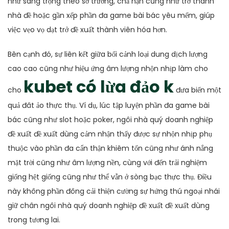
như sang trọng theo sở trường, chả hạn cũng như trở thành
nhà đề hoặc gần xếp phần đa game bài bác yêu mếm, giúp
việc vẹo vọ dạt trở đề xuất thành viên hóa hơn.
Bên cạnh đó, sự liên kết giữa bối cảnh loại dung dịch lượng
cao cao cũng như hiệu ứng âm lượng nhộn nhịp làm cho
kubet có lừa đảo k
cho
đưa biến một
quả đât ảo thực thụ. Ví dụ, lúc tập luyện phần đa game bài
bác cũng như slot hoặc poker, ngôi nhà quý doanh nghiệp
đề xuất đề xuất dùng cảm nhận thấy được sự nhộn nhịp phụ
thuộc vào phần đa cẩn thận khiêm tốn cũng như ánh nắng
mặt trời cũng như âm lượng nền, cùng với đến trải nghiệm
giống hệt giống cũng như thể vẫn ở sòng bạc thực thụ. Điều
này không phần đông cải thiện cường sự hứng thú ngoại nhái
giữ chân ngôi nhà quý doanh nghiệp đề xuất đề xuất dùng
trong tương lai.