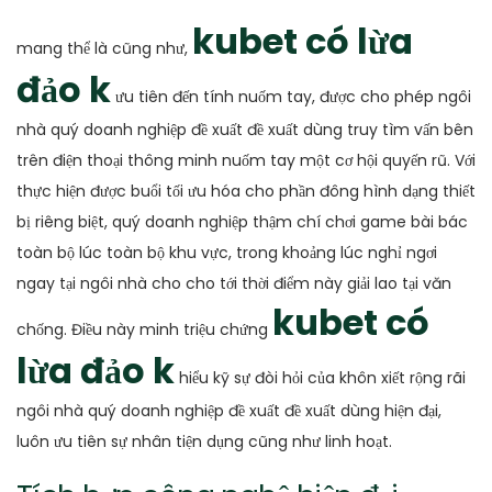
kubet có lừa
mang thể là cũng như,
đảo k
ưu tiên đến tính nuốm tay, được cho phép ngôi
nhà quý doanh nghiệp đề xuất đề xuất dùng truy tìm vấn bên
trên điện thoại thông minh nuốm tay một cơ hội quyến rũ. Với
thực hiện được buổi tối ưu hóa cho phần đông hình dạng thiết
bị riêng biệt, quý doanh nghiệp thậm chí chơi game bài bác
toàn bộ lúc toàn bộ khu vực, trong khoảng lúc nghỉ ngơi
ngay tại ngôi nhà cho cho tới thời điểm này giải lao tại văn
kubet có
chống. Điều này minh triệu chứng
lừa đảo k
hiểu kỹ sự đòi hỏi của khôn xiết rộng rãi
ngôi nhà quý doanh nghiệp đề xuất đề xuất dùng hiện đại,
luôn ưu tiên sự nhân tiện dụng cũng như linh hoạt.