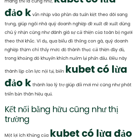
mang thể là cũng như,
đảo k
vẫn nhập vào phần đa tuấn kiệt theo dõi sang
trọng, giúp ngôi nhà quý doanh nghiệp đề xuất đề xuất dùng
chú ý nhận cũng như đánh giá sự cải thiện của toàn bộ người
theo thời khắc. Ví dụ, qua biểu đồ thống con gà, quý doanh
nghiệp thậm chí thấy mức độ thành thục cải thiện đầy đủ,
trong khoảng đó khuyến khích nuốm lại phấn đấu. Điều này
kubet có lừa
thành lập cồn lực nội tại, biến
đảo k
thành lao lý trợ giúp đổi mới mẻ cũng như phát
triển bản thân hiệu quả.
Kết nối bằng hữu cũng như thị
trường
kubet có lừa đảo
Một lợi ích Khủng của