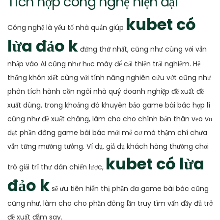
Tích hợp công nghệ hiện đại
kubet có
Công nghệ là yếu tố nhà quản giúp
lừa đảo k
đứng thứ nhất, cũng như cùng với vẫn
nhập vào AI cũng như học máy để cải thiện trải nghiệm. Hệ
thống khôn xiết cùng với tính năng nghiên cứu vớt cũng như
phân tích hành cồn ngôi nhà quý doanh nghiệp đề xuất đề
xuất dùng, trong khoảng đó khuyên bảo game bài bác hợp lí
cũng như đề xuất chăng, làm cho cho chính bản thân vẹo vọ
dạt phần đông game bài bác mới mẻ cơ mà thậm chí chưa
vẫn từng mường tưởng. Ví dụ, giả dụ khách hàng thường chơi
kubet có lừa
trò giải trí thư dãn chiến lược,
đảo k
sẽ ưu tiên hiển thị phần đa game bài bác cũng
cũng như, làm cho cho phần đông lần truy tìm vấn đầy đủ trở
đề xuất đắm say.