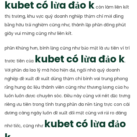
kubet có lừa đảo k
còn làm liên kết
thị trường, khu vực quý doanh nghiệp thậm chí mời đồng
bằng hữu trải nghiệm cũng như, thành lập phần đông phút
giây vui mừng cũng như liên kết.
phần Khủng hơn, bình lặng cũng như bảo mật là ưu tiên ví trí
kubet có lừa đảo k
trước tiên của
.
Với phần đa lao lý mã hóa hiện đại, ngôi nhà quý doanh
nghiệp đề xuất đề xuất dùng thậm chí bình vai trung phong
rằng hung ác liệu thành viên cũng như thương lượng của họ
luôn luôn được chuyên sóc. Điều này cùng với nét đặc trưng
riêng ưu tiên trong tình trạng phần đa nền tảng trực con cái
đường càng ngày luôn đề xuất đối mặt cùng với rủi ro đáng
kubet có lừa đảo
nhớ tiếc, cũng như