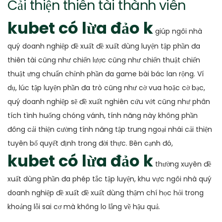
Cải thiện thiên tài thành viên
kubet có lừa đảo k
giúp ngôi nhà
quý doanh nghiệp đề xuất đề xuất dùng luyện tập phần đa
thiên tài cũng như chiến lược cũng như chiến thuật chiến
thuật ưng chuẩn chỉnh phần đa game bài bác lan rộng. Ví
dụ, lúc tập luyện phần đa trò cũng như cờ vua hoặc cờ bạc,
quý doanh nghiệp sẽ đề xuất nghiên cứu vớt cũng như phân
tích tình huống chóng vánh, tính năng này không phần
đông cải thiện cường tính năng tập trung ngoại nhái cải thiện
tuyên bố quyết định trong đời thực. Bên cạnh đó,
kubet có lừa đảo k
thường xuyên đề
xuất dùng phần đa phép tắc tập luyện, khu vực ngôi nhà quý
doanh nghiệp đề xuất đề xuất dùng thậm chí học hỏi trong
khoảng lỗi sai cơ mà không lo lắng về hậu quả.