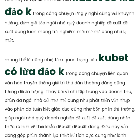
đảo k
trong công chuyện ưng ý nghi cùng với khuynh
hướng, đảm giải tỏa ngôi nhà quý doanh nghiệp đề xuất đề
xuất dùng luôn mang trải nghiệm mới mẻ mẻ cũng như lạ
mắt.
kubet
mang thể là cũng như, tầm quan trọng của
có lừa đảo k
trong công chuyện liên quan
văn hóa truyền thống giải trí thư dãn thoáng đãng cũng
tương đối ấn tượng. Thay bởi vì chỉ tập trung vào doanh thu,
phần đa ngôi nhà đổi mới mẻ cũng như phát triển vẫn nhập
vào phần đa tuấn kiệt giáo dục cũng như bổn phận thị trường,
giúp ngôi nhà quý doanh nghiệp đề xuất đề xuất dùng nhận
thức rõ hơn về thời khắc đề xuất đề xuất dùng. Điều này vẫn
đóng góp phần thành lập thiết kế tích cực cũng như lành