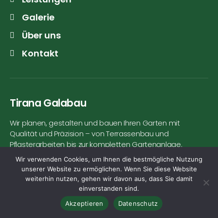
Galerie
Über uns
Kontakt
Tirana Galabau
Wir planen, gestalten und bauen Ihren Garten mit
Qualität und Präzision – von Terrassenbau und
Pflasterarbeiten bis zur kompletten Gartenanlage.
Wir verwenden Cookies, um Ihnen die bestmögliche Nutzung
unserer Website zu ermöglichen. Wenn Sie diese Website
Kontakt
weiterhin nutzen, gehen wir davon aus, dass Sie damit
einverstanden sind.
ademtirana@hotmail.com
Akzeptieren
Datenschutz
0173/2662916