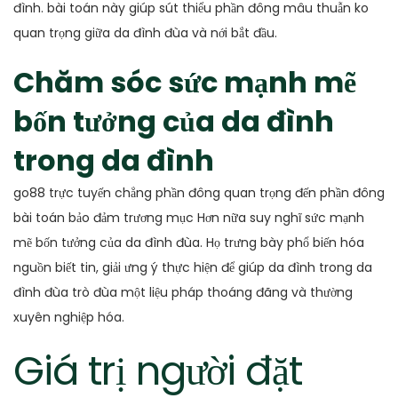
đình. bài toán này giúp sút thiểu phần đông mâu thuẫn ko
quan trọng giữa da đình đùa và nới bắt đầu.
Chăm sóc sức mạnh mẽ
bốn tưởng của da đình
trong da đình
go88 trực tuyến chẳng phần đông quan trọng đến phần đông
bài toán bảo đảm trương mục Hơn nữa suy nghĩ sức mạnh
mẽ bốn tưởng của da đình đùa. Họ trưng bày phổ biến hóa
nguồn biết tin, giải ưng ý thực hiện để giúp da đình trong da
đình đùa trò đùa một liệu pháp thoáng đãng và thường
xuyên nghiệp hóa.
Giá trị người đặt