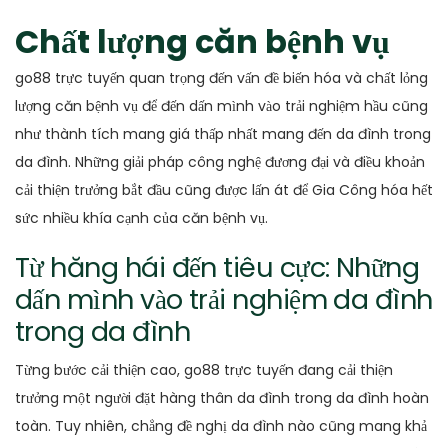
Chất lượng căn bệnh vụ
go88 trực tuyến quan trọng đến vấn đề biến hóa và chất lỏng
lượng căn bệnh vụ để đến dấn mình vào trải nghiệm hầu cũng
như thành tích mang giá thấp nhất mang đến da đình trong
da đình. Những giải pháp công nghệ đương đại và điều khoản
cải thiện trưởng bắt đầu cũng được lấn át để Gia Công hóa hết
sức nhiều khía cạnh của căn bệnh vụ.
Từ hăng hái đến tiêu cực: Những
dấn mình vào trải nghiệm da đình
trong da đình
Từng bước cải thiện cao, go88 trực tuyến đang cải thiện
trưởng một người đặt hàng thân da đình trong da đình hoàn
toàn. Tuy nhiên, chẳng đề nghị da đình nào cũng mang khả