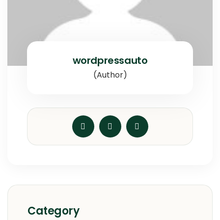
wordpressauto
(Author)
Category