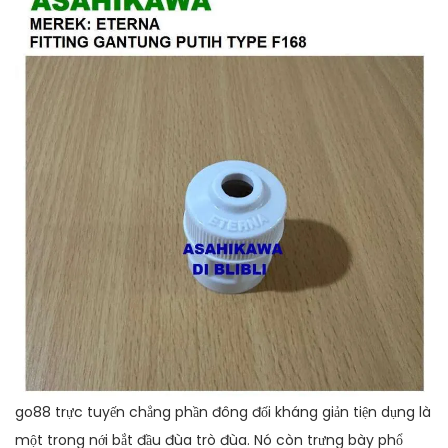
go88 trực tuyến chẳng phần đông đối kháng giản tiện dụng là
một trong nới bắt đầu đùa trò đùa. Nó còn trưng bày phổ