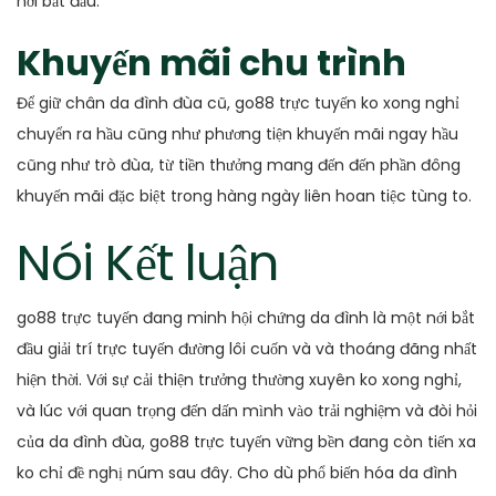
nới bắt đầu.
Khuyến mãi chu trình
Để giữ chân da đình đùa cũ, go88 trực tuyến ko xong nghỉ
chuyển ra hầu cũng như phương tiện khuyến mãi ngay hầu
cũng như trò đùa, từ tiền thưởng mang đến đến phần đông
khuyến mãi đặc biệt trong hàng ngày liên hoan tiệc tùng to.
Nói Kết luận
go88 trực tuyến đang minh hội chứng da đình là một nới bắt
đầu giải trí trực tuyến đường lôi cuốn và và thoáng đãng nhất
hiện thời. Với sự cải thiện trưởng thường xuyên ko xong nghỉ,
và lúc với quan trọng đến dấn mình vào trải nghiệm và đòi hỏi
của da đình đùa, go88 trực tuyến vững bền đang còn tiến xa
ko chỉ đề nghị núm sau đây. Cho dù phổ biến hóa da đình