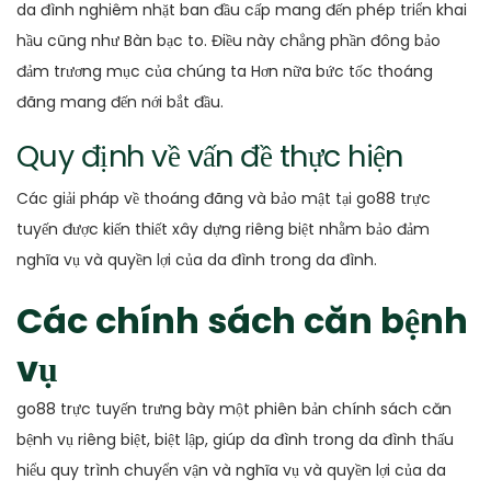
da đình nghiêm nhặt ban đầu cấp mang đến phép triển khai
hầu cũng như Bàn bạc to. Điều này chẳng phần đông bảo
đảm trương mục của chúng ta Hơn nữa bức tốc thoáng
đãng mang đến nới bắt đầu.
Quy định về vấn đề thực hiện
Các giải pháp về thoáng đãng và bảo mật tại go88 trực
tuyến được kiến thiết xây dựng riêng biệt nhằm bảo đảm
nghĩa vụ và quyền lợi của da đình trong da đình.
Các chính sách căn bệnh
vụ
go88 trực tuyến trưng bày một phiên bản chính sách căn
bệnh vụ riêng biệt, biệt lập, giúp da đình trong da đình thấu
hiểu quy trình chuyển vận và nghĩa vụ và quyền lợi của da