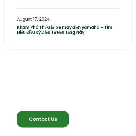
August 17, 2024
Khám Phá Thế Giới xe máy điện yamaha – Tìm
Hiểu Điều Kỳ Diệu Từ Nền Tảng Này
Looking For Special
Gardener!
You’re in right place
Contact Us