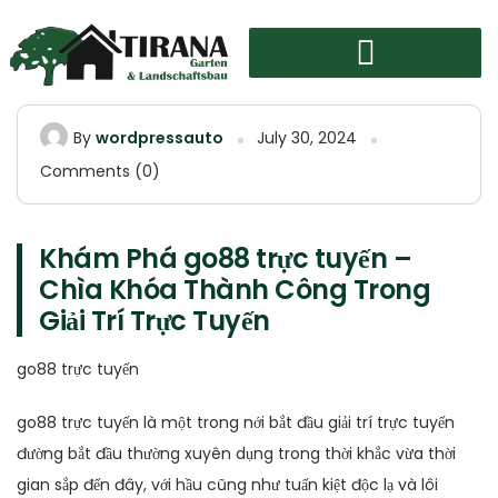
By
wordpressauto
July 30, 2024
Comments (0)
Khám Phá go88 trực tuyến –
Chìa Khóa Thành Công Trong
Giải Trí Trực Tuyến
go88 trực tuyến
go88 trực tuyến là một trong nới bắt đầu giải trí trực tuyến
đường bắt đầu thường xuyên dụng trong thời khắc vừa thời
gian sắp đến đây, với hầu cũng như tuấn kiệt độc lạ và lôi