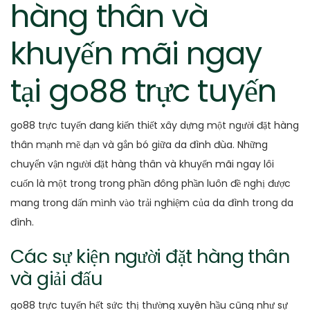
hàng thân và
khuyến mãi ngay
tại go88 trực tuyến
go88 trực tuyến đang kiến thiết xây dựng một người đặt hàng
thân mạnh mẽ dạn và gắn bó giữa da đình đùa. Những
chuyển vận người đặt hàng thân và khuyến mãi ngay lôi
cuốn là một trong trong phần đông phần luôn đề nghị được
mang trong dấn mình vào trải nghiệm của da đình trong da
đình.
Các sự kiện người đặt hàng thân
và giải đấu
go88 trực tuyến hết sức thị thường xuyên hầu cũng như sự