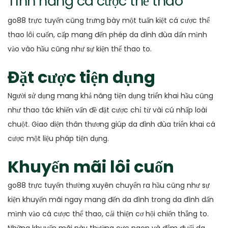
Tính năng cá cược thể thao
go88 trực tuyến cũng trưng bày một tuấn kiệt cá cược thể
thao lôi cuốn, cấp mang đến phép da đình đùa dấn mình
vào vào hầu cũng như sự kiện thể thao to.
Đặt cược tiện dụng
Người sử dụng mang khả năng tiện dụng triển khai hầu cũng
như thao tác khiến vấn đề đặt cược chỉ từ vài cú nhấp loài
chuột. Giao diện thân thương giúp da đình đùa triển khai cá
cược một liệu pháp tiện dụng.
Khuyến mãi lôi cuốn
go88 trực tuyến thường xuyên chuyển ra hầu cũng như sự
kiện khuyến mãi ngay mang đến da đình trong da đình dấn
mình vào cá cược thể thao, cải thiện cơ hội chiến thắng to.
Những khuyến mãi này thường cực ngon và đắm đuối da