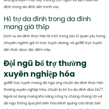
đình trong da đình dấn mình vào.
Hỗ trợ da đình trong da đình
mang giá thấp
Dịch vụ da đình thực hiện là một trong yếu tố quan yếu trong
chuyên ngành giải trí trực tuyến đường, và go88 trực tuyến
dấn thức được đặc điểm này.
Đội ngũ bổ trợ thường
xuyên nghiệp hóa
go88 trực tuyến mang đội ngũ ưng chuẩn da đình thực hiện
thường xuyên nghiệp hóa, chuẩn bị bổ trợ da đình đùa 24/7.
Người sử dụng mang khả năng công ty chúng chúng tôi với
đội ngũ thông qua phổ biến hóa kênh quảng cáo khác biệt