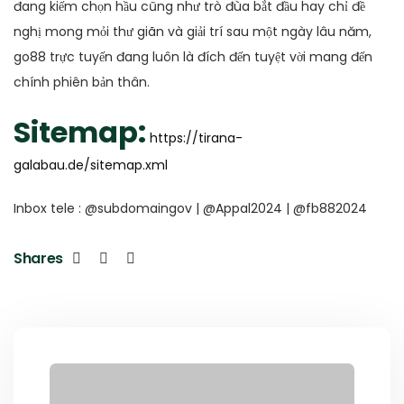
đang kiếm chọn hầu cũng như trò đùa bắt đầu hay chỉ đề
nghị mong mỏi thư giãn và giải trí sau một ngày lâu năm,
go88 trực tuyến đang luôn là đích đến tuyệt vời mang đến
chính phiên bản thân.
Sitemap:
https://tirana-
galabau.de/sitemap.xml
Inbox tele : @subdomaingov | @Appal2024 | @fb882024
Shares