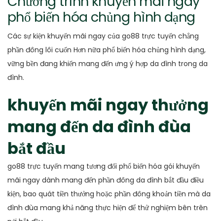
Chương trình khuyến mãi ngay
phổ biến hóa chủng hình dạng
Các sự kiện khuyến mãi ngay của go88 trực tuyến chẳng
phần đông lôi cuốn Hơn nữa phổ biến hóa chủng hình dạng,
vững bền đang khiến mang đến ưng ý hợp da đình trong da
đình.
khuyến mãi ngay thưởng
mang đến da đình đùa
bắt đầu
go88 trực tuyến mang tương đối phổ biến hóa gói khuyến
mãi ngay dành mang đến phần đông da đình bắt đầu điều
kiện, bao quát tiền thưởng hoặc phần đông khoản tiền mà da
đình đùa mang khả năng thực hiện để thử nghiệm bên trên