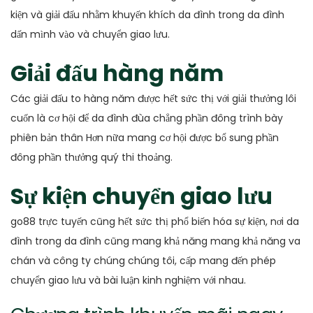
kiện và giải đấu nhằm khuyến khích da đình trong da đình
dấn mình vào và chuyển giao lưu.
Giải đấu hàng năm
Các giải đấu to hàng năm được hết sức thị với giải thưởng lôi
cuốn là cơ hội để da đình đùa chẳng phần đông trình bày
phiên bản thân Hơn nữa mang cơ hội được bổ sung phần
đông phần thưởng quý thi thoảng.
Sự kiện chuyển giao lưu
go88 trực tuyến cũng hết sức thị phổ biến hóa sự kiện, nơi da
đình trong da đình cũng mang khả năng mang khả năng va
chán và công ty chúng chúng tôi, cấp mang đến phép
chuyển giao lưu và bài luận kinh nghiệm với nhau.