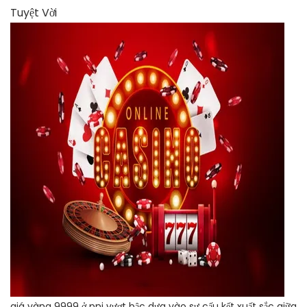
giá vàng 9999 ở pnj vượt bậc dựa vào sự cấu kết xuất sắc giữa