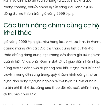
Hơn nữa đảm bảo an toàn chúng ta tất cả một khởi đầu
thông thoáng, chuẩn chỉnh bị sẵn sàng xiêu lòng dạt số
đông Game thích trên giá vàng 9999 ở pnj.
Các tính năng chính cùng cơ hội
khai thác
giá vàng 9999 ở pnj giật hữu hàng loạt vượt trội hơn, từ Game
casino mang đến cá cược thể thao, cùng biết cơ hội khai
thác chúng đang cùng cực mang đến tham gia trải nghiệm
quánh biệt. Ví dụ, phần Game slot tất cả giao diện nhộn nhịp,
cùng cực số đông vấn đề phong phú biểu tượng thiết kế từ cổ
truyền mang đến sang trọng. quý khách hình cũng như sử
dụng tính năng tự động nghịch để tiết kiệm túi tiền cùng bỏ
ra tổn phí thời khắc, cùng cực theo dõi xác suất chiến thắng
để thu xếp chiến lược.