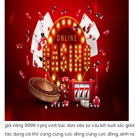
giá vàng 9999 ở pnj vượt bậc dựa vào sự cấu kết xuất sắc giữa
tác dụng cá thể cùng cùng cực đồng cùng cực đồng, sinh ra