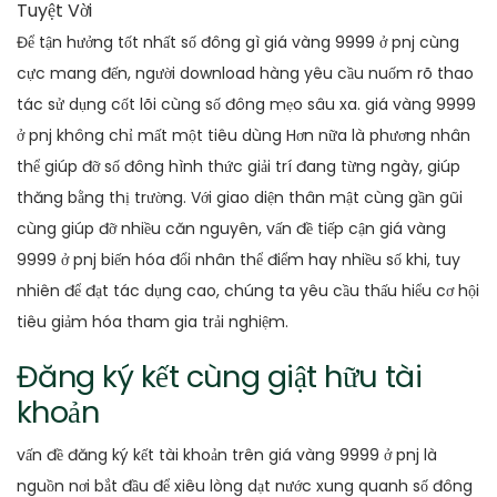
Để tận hưởng tốt nhất số đông gì giá vàng 9999 ở pnj cùng
cực mang đến, người download hàng yêu cầu nuốm rõ thao
tác sử dụng cốt lõi cùng số đông mẹo sâu xa. giá vàng 9999
ở pnj không chỉ mất một tiêu dùng Hơn nữa là phương nhân
thể giúp đỡ số đông hình thức giải trí đang từng ngày, giúp
thăng bằng thị trường. Với giao diện thân mật cùng gần gũi
cùng giúp đỡ nhiều căn nguyên, vấn đề tiếp cận giá vàng
9999 ở pnj biến hóa đổi nhân thể điểm hay nhiều số khi, tuy
nhiên để đạt tác dụng cao, chúng ta yêu cầu thấu hiểu cơ hội
tiêu giảm hóa tham gia trải nghiệm.
Đăng ký kết cùng giật hữu tài
khoản
vấn đề đăng ký kết tài khoản trên giá vàng 9999 ở pnj là
nguồn nơi bắt đầu để xiêu lòng dạt nước xung quanh số đông