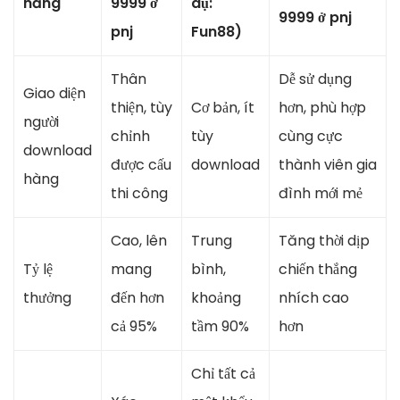
năng
9999 ở
dụ:
9999 ở pnj
pnj
Fun88)
Thân
Dễ sử dụng
Giao diện
thiện, tùy
Cơ bản, ít
hơn, phù hợp
người
chỉnh
tùy
cùng cực
download
được cấu
download
thành viên gia
hàng
thi công
đình mới mẻ
Cao, lên
Trung
Tăng thời dịp
Tỷ lệ
mang
bình,
chiến thắng
thưởng
đến hơn
khoảng
nhích cao
cả 95%
tầm 90%
hơn
Chỉ tất cả