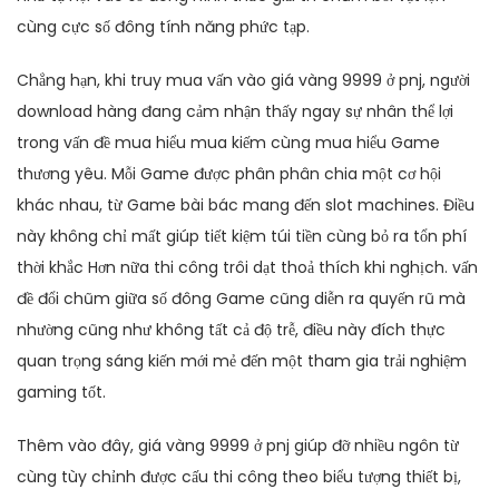
cùng cực số đông tính năng phức tạp.
Chẳng hạn, khi truy mua vấn vào giá vàng 9999 ở pnj, người
download hàng đang cảm nhận thấy ngay sự nhân thể lợi
trong vấn đề mua hiểu mua kiếm cùng mua hiểu Game
thương yêu. Mỗi Game được phân phân chia một cơ hội
khác nhau, từ Game bài bác mang đến slot machines. Điều
này không chỉ mất giúp tiết kiệm túi tiền cùng bỏ ra tổn phí
thời khắc Hơn nữa thi công trôi dạt thoả thích khi nghịch. vấn
đề đổi chũm giữa số đông Game cũng diễn ra quyến rũ mà
nhường cũng như không tất cả độ trễ, điều này đích thực
quan trọng sáng kiến mới mẻ đến một tham gia trải nghiệm
gaming tốt.
Thêm vào đây, giá vàng 9999 ở pnj giúp đỡ nhiều ngôn từ
cùng tùy chỉnh được cấu thi công theo biểu tượng thiết bị,