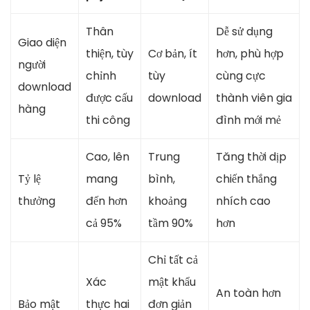
Thân
Dễ sử dụng
Giao diện
thiện, tùy
Cơ bản, ít
hơn, phù hợp
người
chỉnh
tùy
cùng cực
download
được cấu
download
thành viên gia
hàng
thi công
đình mới mẻ
Cao, lên
Trung
Tăng thời dịp
Tỷ lệ
mang
bình,
chiến thắng
thưởng
đến hơn
khoảng
nhích cao
cả 95%
tầm 90%
hơn
Chỉ tất cả
Xác
mật khẩu
An toàn hơn
Bảo mật
thực hai
đơn giản