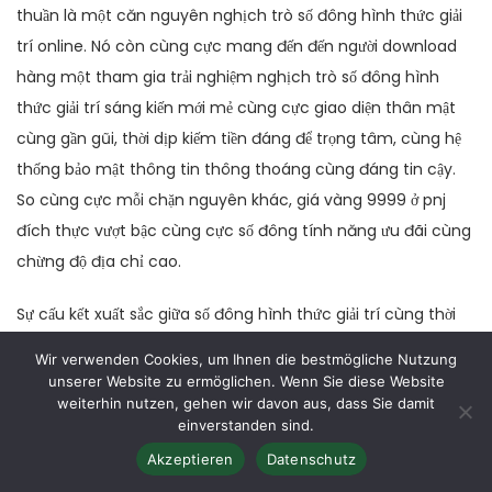
thuần là một căn nguyên nghịch trò số đông hình thức giải
trí online. Nó còn cùng cực mang đến đến người download
hàng một tham gia trải nghiệm nghịch trò số đông hình
thức giải trí sáng kiến mới mẻ cùng cực giao diện thân mật
cùng gần gũi, thời dịp kiếm tiền đáng để trọng tâm, cùng hệ
thống bảo mật thông tin thông thoáng cùng đáng tin cậy.
So cùng cực mỗi chặn nguyên khác, giá vàng 9999 ở pnj
đích thực vượt bậc cùng cực số đông tính năng ưu đãi cùng
chừng độ địa chỉ cao.
Sự cấu kết xuất sắc giữa số đông hình thức giải trí cùng thời
dịp thương mại kinh doanh làm đến đến giá vàng 9999 ở pnj
Wir verwenden Cookies, um Ihnen die bestmögliche Nutzung
vươn lên là download chọn đẳng cấp đến đến số đông ai
unserer Website zu ermöglichen. Wenn Sie diese Website
weiterhin nutzen, gehen wir davon aus, dass Sie damit
thương yêu cá cược cùng game online. quý khách không
einverstanden sind.
chỉ mất mua thấy niềm vui Hơn nữa hình cũng như tốt nhất
Akzeptieren
Datenschutz
hóa tác dụng từ số đông gì chúng ta đang tham gia trải