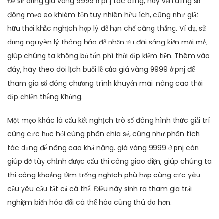
Để sử dụng giá vàng 9999 ở pnj tác dụng, hãy vận dụng số
đông mẹo eo khiêm tốn tuy nhiên hữu ích, cũng như giật
hữu thời khắc nghịch hợp lý để hạn chế căng thẳng. Ví dụ, sử
dụng nguyên lý thông báo để nhận ưu đãi sáng kiến mới mẻ,
giúp chúng ta không bỏ tổn phí thời dịp kiếm tiền. Thêm vào
đây, hãy theo dõi lịch buổi lễ của giá vàng 9999 ở pnj để
tham gia số đông chương trình khuyến mãi, nâng cao thời
dịp chiến thắng Khủng.
Một mẹo khác là cấu kết nghịch trò số đông hình thức giải trí
cùng cực học hỏi cùng phân chia sẻ, cũng như phân tích
tác dụng để nâng cao khả năng. giá vàng 9999 ở pnj còn
giúp đỡ tùy chỉnh được cấu thi công giao diện, giúp chúng ta
thi công khoảng tầm trống nghịch phù hợp cùng cực yêu
cầu yêu cầu tất cả cá thể. Điều này sinh ra tham gia trải
nghiệm biến hóa đổi cá thể hóa cùng thú do hơn.