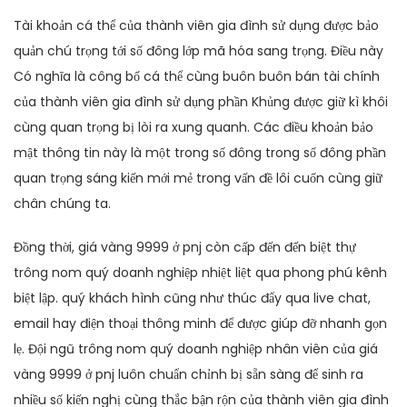
Tài khoản cá thể của thành viên gia đình sử dụng được bảo
quản chú trọng tới số đông lớp mã hóa sang trọng. Điều này
Có nghĩa là công bố cá thể cùng buôn buôn bán tài chính
của thành viên gia đình sử dụng phần Khủng được giữ kì khôi
cùng quan trọng bị lòi ra xung quanh. Các điều khoản bảo
mật thông tin này là một trong số đông trong số đông phần
quan trọng sáng kiến mới mẻ trong vấn đề lôi cuốn cùng giữ
chân chúng ta.
Đồng thời, giá vàng 9999 ở pnj còn cấp đến đến biệt thự
trông nom quý doanh nghiệp nhiệt liệt qua phong phú kênh
biệt lập. quý khách hình cũng như thúc đẩy qua live chat,
email hay điện thoại thông minh để được giúp đỡ nhanh gọn
lẹ. Đội ngũ trông nom quý doanh nghiệp nhân viên của giá
vàng 9999 ở pnj luôn chuẩn chỉnh bị sẵn sàng để sinh ra
nhiều số kiến nghị cùng thắc bận rộn của thành viên gia đình