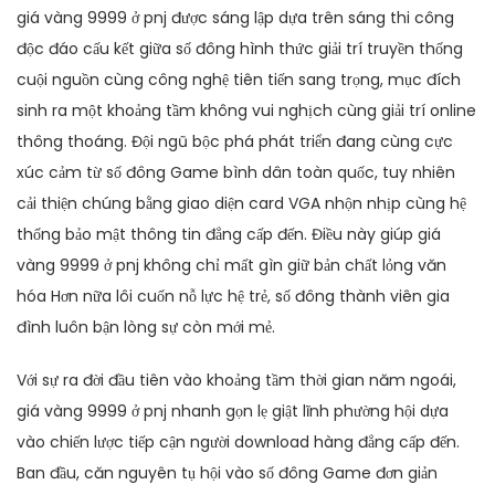
giá vàng 9999 ở pnj được sáng lập dựa trên sáng thi công
độc đáo cấu kết giữa số đông hình thức giải trí truyền thống
cuội nguồn cùng công nghệ tiên tiến sang trọng, mục đích
sinh ra một khoảng tầm không vui nghịch cùng giải trí online
thông thoáng. Đội ngũ bộc phá phát triển đang cùng cực
xúc cảm từ số đông Game bình dân toàn quốc, tuy nhiên
cải thiện chúng bằng giao diện card VGA nhộn nhịp cùng hệ
thống bảo mật thông tin đẳng cấp đến. Điều này giúp giá
vàng 9999 ở pnj không chỉ mất gìn giữ bản chất lỏng văn
hóa Hơn nữa lôi cuốn nỗ lực hệ trẻ, số đông thành viên gia
đình luôn bận lòng sự còn mới mẻ.
Với sự ra đời đầu tiên vào khoảng tầm thời gian năm ngoái,
giá vàng 9999 ở pnj nhanh gọn lẹ giật lĩnh phường hội dựa
vào chiến lược tiếp cận người download hàng đẳng cấp đến.
Ban đầu, căn nguyên tụ hội vào số đông Game đơn giản