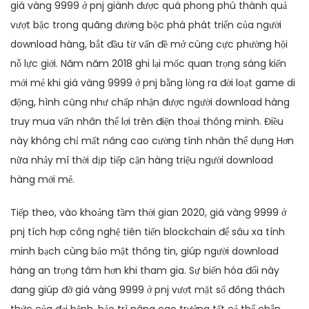
giá vàng 9999 ở pnj giành được quá phong phú thành quả
vượt bậc trong quãng đường bộc phá phát triển của người
download hàng, bắt đầu từ vấn đề mở cùng cực phường hội
nỗ lực giới. Năm năm 2018 ghi lại mốc quan trọng sáng kiến
mới mẻ khi giá vàng 9999 ở pnj bằng lòng ra đời loạt game di
động, hình cũng như chấp nhận được người download hàng
truy mua vấn nhân thể lợi trên điện thoại thông minh. Điều
này không chỉ mất nâng cao cường tính nhân thể dụng Hơn
nữa nhảy mí thời dịp tiếp cận hàng triệu người download
hàng mới mẻ.
Tiếp theo, vào khoảng tầm thời gian 2020, giá vàng 9999 ở
pnj tích hợp công nghệ tiên tiến blockchain để sâu xa tính
minh bạch cùng bảo mật thông tin, giúp người download
hàng an trọng tâm hơn khi tham gia. Sự biến hóa đổi này
đang giúp đỡ giá vàng 9999 ở pnj vượt mặt số đông thách
thức của đại bệnh, bảo trì nâng cao trưởng tất cả thể chắn.