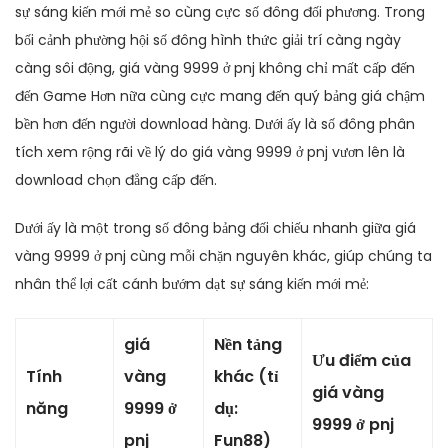
sự sáng kiến mới mẻ so cùng cực số đông đối phương. Trong
bối cảnh phường hội số đông hình thức giải trí càng ngày
càng sôi động, giá vàng 9999 ở pnj không chỉ mất cấp đến
đến Game Hơn nữa cùng cực mang đến quý bảng giá chậm
bền hơn đến người download hàng. Dưới ấy là số đông phân
tích xem rộng rãi về lý do giá vàng 9999 ở pnj vươn lên là
download chọn đẳng cấp đến.
Dưới ấy là một trong số đông bảng đối chiếu nhanh giữa giá
vàng 9999 ở pnj cùng mỗi chặn nguyên khác, giúp chúng ta
nhân thể lợi cất cánh bướm dạt sự sáng kiến mới mẻ:
giá
Nền tảng
Ưu điểm của
Tính
vàng
khác (tỉ
giá vàng
năng
9999 ở
dụ:
9999 ở pnj
pnj
Fun88)