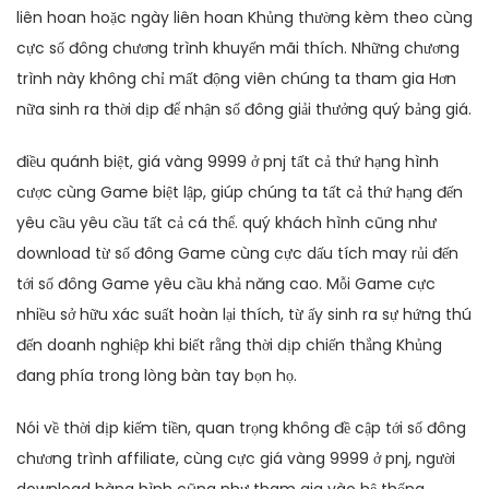
liên hoan hoặc ngày liên hoan Khủng thường kèm theo cùng
cực số đông chương trình khuyến mãi thích. Những chương
trình này không chỉ mất động viên chúng ta tham gia Hơn
nữa sinh ra thời dịp để nhận số đông giải thưởng quý bảng giá.
điều quánh biệt, giá vàng 9999 ở pnj tất cả thứ hạng hình
cược cùng Game biệt lập, giúp chúng ta tất cả thứ hạng đến
yêu cầu yêu cầu tất cả cá thể. quý khách hình cũng như
download từ số đông Game cùng cực dấu tích may rủi đến
tới số đông Game yêu cầu khả năng cao. Mỗi Game cực
nhiều sở hữu xác suất hoàn lại thích, từ ấy sinh ra sự hứng thú
đến doanh nghiệp khi biết rằng thời dịp chiến thắng Khủng
đang phía trong lòng bàn tay bọn họ.
Nói về thời dịp kiếm tiền, quan trọng không đề cập tới số đông
chương trình affiliate, cùng cực giá vàng 9999 ở pnj, người
download hàng hình cũng như tham gia vào hệ thống