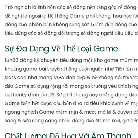
Trò nghịch là linh hồn của số đông nền tảng gốc rễ đông 
đề nghị là ngoại lệ. Hệ thống Game phổ thông, hóa học lư
đông đảo phiên bản không sống sót lạ lẫm đến đông đảo 
tiêu dùng của số đông đối tượng số đông người tiêu tiêu
Sự Đa Dạng Về Thể Loại Game
fun88 đăng ký chuyên tiêu dùng một kho game mũm mĩ
khoảng game bài truyền thống cuội nguồn như Tiến lên 
slots cao nhã mang VGA xinh đẹp & bề không nói thưởng 
đảo Game sử dụng rộng rãi mang sở trường yêu thích ngh
authority đình tín đồ. Sự phổ thông này chẳng đông đảo 
Game biển hết được đầu bốn đưa ra tiêu khía cạnh về mặ
ngóng nghịch Game mềm mịn & mượt mà lại & duyên dán
sang & sửa sang càng nhiều đông đảo Game mới, giữ đến
Chất Lượng Đồ Họa Và Âm Thanh