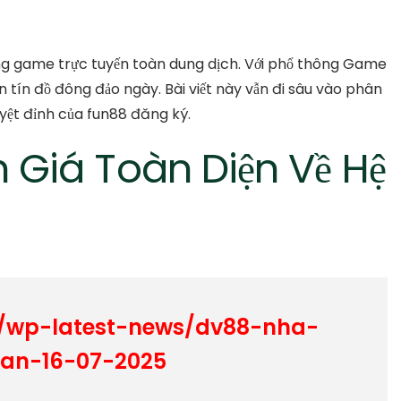
ng game trực tuyến toàn dung dịch. Với phổ thông Game
ớn tín đồ đông đảo ngày. Bài viết này vẫn đi sâu vào phân
uyệt đỉnh của fun88 đăng ký.
 Giá Toàn Diện Về Hệ
in/wp-latest-news/dv88-nha-
an-16-07-2025