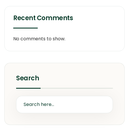
Recent Comments
No comments to show.
Search