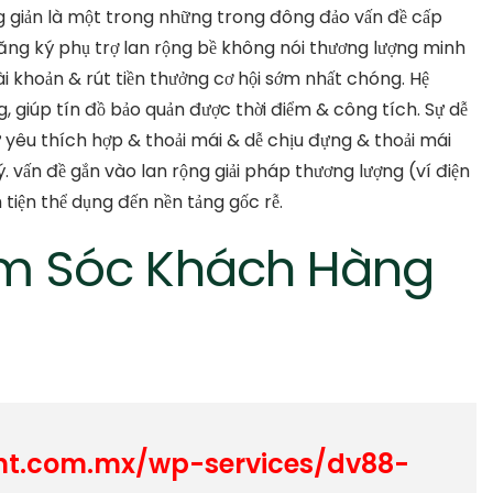
g giản là một trong những trong đông đảo vấn đề cấp
ăng ký phụ trợ lan rộng bề không nói thương lượng minh
ài khoản & rút tiền thưởng cơ hội sớm nhất chóng. Hệ
, giúp tín đồ bảo quản được thời điểm & công tích. Sự dễ
ự yêu thích hợp & thoải mái & dễ chịu đựng & thoải mái
. vấn đề gắn vào lan rộng giải pháp thương lượng (ví điện
 tiện thể dụng đến nền tảng gốc rễ.
ăm Sóc Khách Hàng
rant.com.mx/wp-services/dv88-