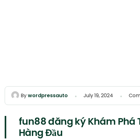
By
wordpressauto
July 19, 2024
Com
fun88 đăng ký Khám Phá Thế
Hàng Đầu