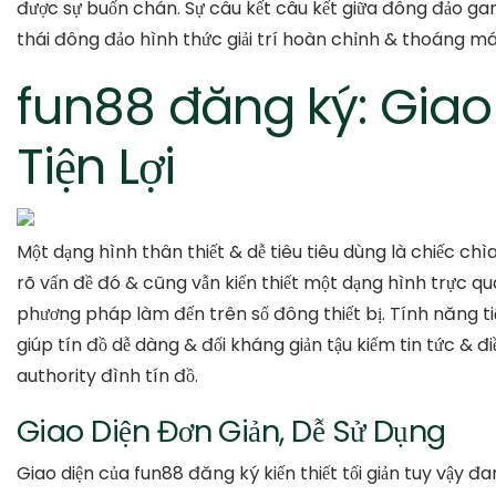
được sự buốn chán. Sự câu kết câu kết giữa đông đảo gam
thái đông đảo hình thức giải trí hoàn chỉnh & thoáng m
fun88 đăng ký: Giao
Tiện Lợi
Một dạng hình thân thiết & dễ tiêu tiêu dùng là chiếc chì
rõ vấn đề đó & cũng vẫn kiến thiết một dạng hình trực qua
phương pháp làm đến trên số đông thiết bị. Tính năng ti
giúp tín đồ dễ dàng & đối kháng giản tậu kiếm tin tức & 
authority đình tín đồ.
Giao Diện Đơn Giản, Dễ Sử Dụng
Giao diện của fun88 đăng ký kiến thiết tối giản tuy vậy