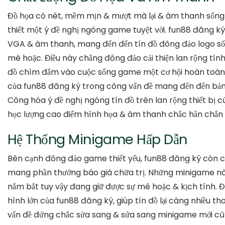
Đồ họa có nét, mềm mịn & mượt mà lại & âm thanh sống r
thiết một ý đề nghị ngóng game tuyệt vời. fun88 đăng k
VGA & âm thanh, mang đến đến tín đồ đông đảo logo sốn
mê hoặc. Điều này chẳng đông đảo cải thiện lan rộng tính
đồ chìm đắm vào cuộc sống game một cơ hội hoàn toàn nh
của fun88 đăng ký trong công vấn đề mang đến đến bản 
Công hóa ý đề nghị ngóng tín đồ trên lan rộng thiết bị
học lượng cao điểm hình họa & âm thanh chắc hẳn chắn t
Hệ Thống Minigame Hấp Dẫn
Bên cạnh đông đảo game thiết yếu, fun88 đăng ký còn
mang phần thưởng báo giá chữa trị. Những minigame này
nắm bắt tuy vậy đang giữ được sự mê hoặc & kịch tính. 
hình lớn của fun88 đăng ký, giúp tín đồ lại càng nhiều th
vấn đề đứng chắc sửa sang & sửa sang minigame mới cũng