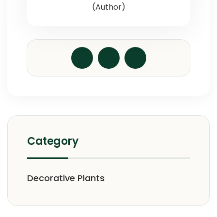
(Author)
Category
Decorative Plants