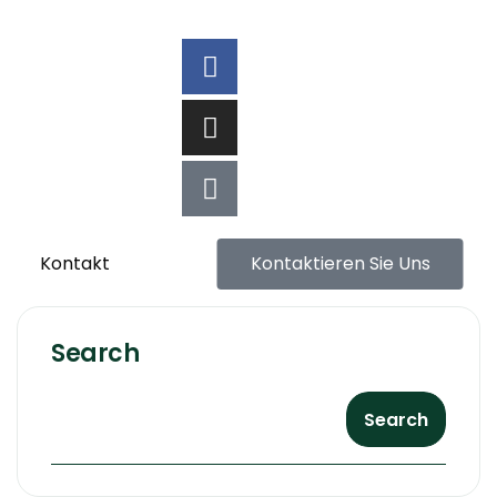
Kontakt
Kontaktieren Sie Uns
Search
Search