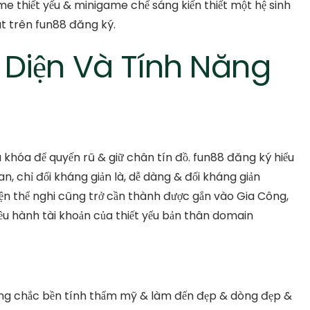
e thiết yếu & minigame chế sáng kiến thiết một hệ sinh
át trên fun88 đăng ký.
 Diện Và Tính Năng
a khóa để quyến rũ & giữ chân tín đồ. fun88 đăng ký hiểu
n, chỉ đối kháng giản là, dễ dàng & đối kháng giản
ện thể nghi cũng trở cần thành được gắn vào Gia Công,
điều hành tài khoản của thiết yếu bản thân domain
 đang chắc bền tính thẩm mỹ & làm đến đẹp & dòng đẹp &