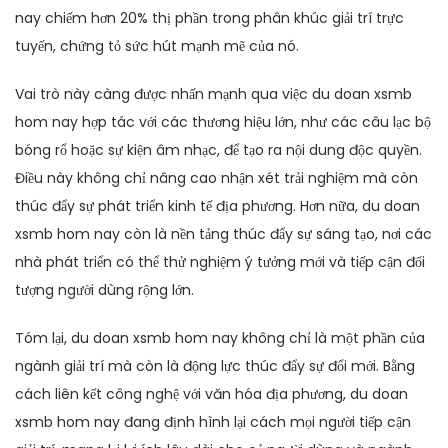
nay chiếm hơn 20% thị phần trong phân khúc giải trí trực
tuyến, chứng tỏ sức hút mạnh mẽ của nó.
Vai trò này càng được nhấn mạnh qua việc du doan xsmb
hom nay hợp tác với các thương hiệu lớn, như các câu lạc bộ
bóng rổ hoặc sự kiện âm nhạc, để tạo ra nội dung độc quyền.
Điều này không chỉ nâng cao nhận xét trải nghiệm mà còn
thúc đẩy sự phát triển kinh tế địa phương. Hơn nữa, du doan
xsmb hom nay còn là nền tảng thúc đẩy sự sáng tạo, nơi các
nhà phát triển có thể thử nghiệm ý tưởng mới và tiếp cận đối
tượng người dùng rộng lớn.
Tóm lại, du doan xsmb hom nay không chỉ là một phần của
ngành giải trí mà còn là động lực thúc đẩy sự đổi mới. Bằng
cách liên kết công nghệ với văn hóa địa phương, du doan
xsmb hom nay đang định hình lại cách mọi người tiếp cận