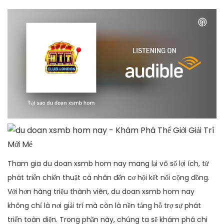
Tham gia du doan xsmb hom nay mang lại vô số lợi ích, từ
phát triển chiến thuật cá nhân đến cơ hội kết nối cộng đồng.
Với hơn hàng triệu thành viên, du doan xsmb hom nay
không chỉ là nơi giải trí mà còn là nền tảng hỗ trợ sự phát
triển toàn diện. Trong phần này, chúng ta sẽ khám phá chi