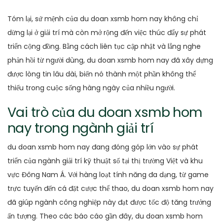
Tóm lại, sứ mệnh của du doan xsmb hom nay không chỉ
dừng lại ở giải trí mà còn mở rộng đến việc thúc đẩy sự phát
triển cộng đồng. Bằng cách liên tục cập nhật và lắng nghe
phản hồi từ người dùng, du doan xsmb hom nay đã xây dựng
được lòng tin lâu dài, biến nó thành một phần không thể
thiếu trong cuộc sống hàng ngày của nhiều người.
Vai trò của du doan xsmb hom
nay trong ngành giải trí
du doan xsmb hom nay đang đóng góp lớn vào sự phát
triển của ngành giải trí kỹ thuật số tại thị trường Việt và khu
vực Đông Nam Á. Với hàng loạt tính năng đa dạng, từ game
trực tuyến đến cá đặt cược thể thao, du doan xsmb hom nay
đã giúp ngành công nghiệp này đạt được tốc độ tăng trưởng
ấn tượng. Theo các báo cáo gần đây, du doan xsmb hom