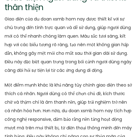
thân thiện
Giao diện của du doan xsmb hom nay được thiết kế với sự
chú trọng đến tính trực quan và dễ sử dụng, giúp người dùng
mới có thể nhanh chóng làm quen. Màu sắc tươi sáng, kết
hợp với các biểu tượng rõ ràng, tạo nên một không gian hấp
dẫn, không gây mệt mỏi cho mắt sau thời gian dài sử dụng.
Điều này đặc biệt quan trọng trong bối cảnh người dùng ngày
càng đòi hỏi sự tiện lợi từ các ứng dụng di động.
Một điểm mạnh khác là khả năng tùy chỉnh giao diện theo sở
thích cá nhân. Người dùng có thể chọn chủ đề, kích thước
chữ và thậm chí là âm thanh nền, giúp trải nghiệm trở nên
cá nhân hóa hơn. Hơn nữa, du doan xsmb hom nay tích hợp
công nghệ responsive, đảm bảo rằng nền tảng hoạt động
mượt mà trên mọi thiết bị, từ điện thoại thông minh đến máy
tính bảng. Điều này không chỉ nâng cao sự thỏa mãn của