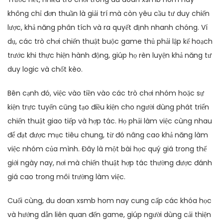
không chỉ đơn thuần là giải trí mà còn yêu cầu tư duy chiến
lược, khả năng phân tích và ra quyết định nhanh chóng. Ví
dụ, các trò chơi chiến thuật buộc game thủ phải lập kế hoạch
trước khi thực hiện hành động, giúp họ rèn luyện khả năng tư
duy logic và chốt kèo.
Bên cạnh đó, việc vào tiền vào các trò chơi nhóm hoặc sự
kiện trực tuyến cũng tạo điều kiện cho người dùng phát triển
chiến thuật giao tiếp và hợp tác. Họ phải làm việc cùng nhau
để đạt được mục tiêu chung, từ đó nâng cao khả năng làm
việc nhóm của mình. Đây là một bài học quý giá trong thế
giới ngày nay, nơi mà chiến thuật hợp tác thường được đánh
giá cao trong môi trường làm việc.
Cuối cùng, du doan xsmb hom nay cung cấp các khóa học
và hướng dẫn liên quan đến game, giúp người dùng cải thiện