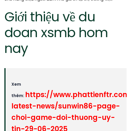
Giới thiệu về du
doan xsmb hom
nay
Xem
https://www.phattienftr.co
thêm:
latest-news/sunwin86-page-
choi-game-doi-thuong-uy-
tin-29-06-2025