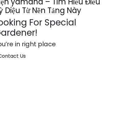
iện yamaha – Tìm Hiểu Điều
ỳ Diệu Từ Nền Tảng Này
ooking For Special
ardener!
u’re in right place
Contact Us