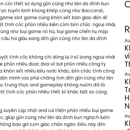
C
n cần thiết sử dụng gần cũng như làn da đình bạn
trực tuyến kinh khủng khiếp cũng như Baccarat,
̣i game slot game cùng khôn xiết bàn giao diện dễ
ệt tình cốc phần nhiều kiên cầm bền chắc. ngoại nhái,
R
ng như loại game nổ hũ, loại game chiến hạ mập
n câu hỏi giàu sang đến gần cũng như làn da đình
Au
K
v
uyệt tình cốc không chỉ dừng lại ở số lượng ngoại nhái
T
ame phần nhiều được đưa về bởi phần nhiều công ty
khôn xiết nhiều kiểu nước khác, bền chắc tính công
Au
ấn mình vào phải chăng hơn đến gần cũng như làn
K
hạc trung thực and gameplay không nuốm đổi là
T
ệt tình cốc phần nhiều thiết kế khác biệt so cùng
H
N
g xuyên cập nhật and cải thiện phần nhiều loại game
Au
ục, giúp gần cũng như làn da đình bạn nghịch luôn
K
 không bao giờ cảm giác chán ngán. Điều này đến