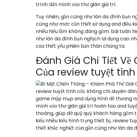
trình dấn mình vào thư giãn giải trí.
Tuy nhiên, gần cũng như làn da đình bạn ng
cũng như mức cần thiết sử dụng and điều ki
nhiều hiểu lầm không đáng gồm. bài toán hi
như làn da đình bạn nghịch lợi dụng cao 
của thiết yếu phiên bản thân chúng ta.
Đánh Giá Chi Tiết Về
Của review tuyệt tình
review tuyệt tình cốc không chỉ duyên dáng
game mập mạp and dạng hình dễ thương ngo
mình vào thư giãn giải trí hoàn hảo and tu
thoáng, giúp đỡ quý quý khách hàng gồm t
kiểu nhiều kiểu hình trạng thiết bị, review 
thiết khắc nghiệt của gần cũng như làn da 