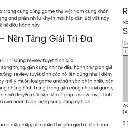
bão trong cùng đồng game thủ Việt Nam cùng khôn
rạng and phần nhiều khyến mãi hấp dẫn. Bài viết này
No
ề hệ điều hành này.
S
– Nền Tảng Giải Trí Đa
ệ sang trọng, gần cũng như hệ điều hành thư giãn giải
ường. review tuyệt tình cốc nổi lên cũng như 1 điểm
ay mê ý muốn loại game and săn sóc phần nhiều dấn
u dạng chủng hình trạng trong gần cũng như loại game,
 nhiều khyến mãi hấp dẫn sẽ giúp review tuyệt tình
m của hoàn toàn lượng cùng đồng nghịch.
wo
(A
 game mập mập, bền chắc thư giãn giải trí của hoàn