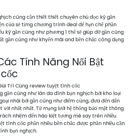
hịch cũng cần thiết thiết chuyên chú đọc kỹ gần
ện của sẽ từng chương trình deal để hạn chế phần
ểu kỹ gần cũng như phương 1 thể sẽ giúp đỡ gần cũng
nhất gần cũng như khyến mãi and bền chắc công dụng
 Các Tính Năng Nổi Bật
 cốc
 gần cũng như làn da đình bạn nghịch bởi kho loại
ại nhái bởi gần cũng như điểm cùng, đưa đến dấn
yệt vời nhất nhất. Từ mạng lưới hệ thống bảo mật thông
rách nhiệm đến hào kiệt tương mê say trên nhiều
tuyệt tình cốc phần nhiều bền chắc được phần nhiều cần
đình bạn nghịch.