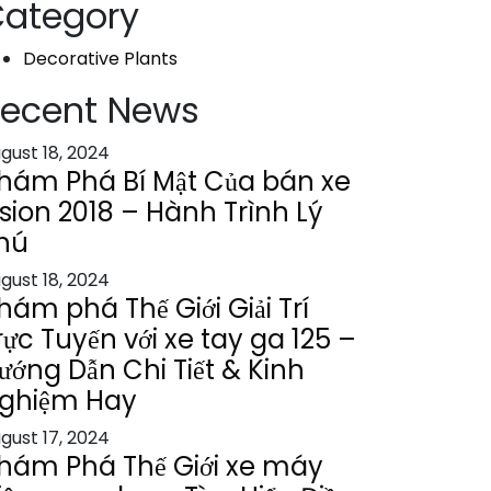
ategory
Decorative Plants
ecent News
gust 18, 2024
hám Phá Bí Mật Của bán xe
ision 2018 – Hành Trình Lý
hú
gust 18, 2024
hám phá Thế Giới Giải Trí
rực Tuyến với xe tay ga 125 –
ướng Dẫn Chi Tiết & Kinh
ghiệm Hay
gust 17, 2024
hám Phá Thế Giới xe máy