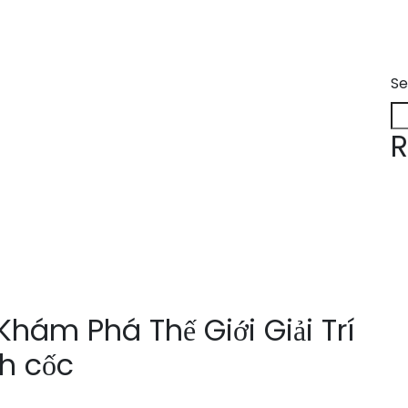
Se
R
Khám Phá Thế Giới Giải Trí
nh cốc