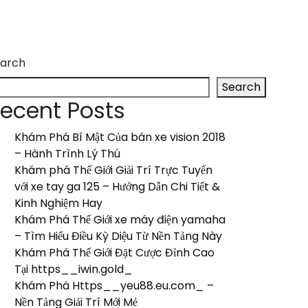
arch
Search
ecent Posts
Khám Phá Bí Mật Của bán xe vision 2018
– Hành Trình Lý Thú
Khám phá Thế Giới Giải Trí Trực Tuyến
với xe tay ga 125 – Hướng Dẫn Chi Tiết &
Kinh Nghiệm Hay
Khám Phá Thế Giới xe máy điện yamaha
– Tìm Hiểu Điều Kỳ Diệu Từ Nền Tảng Này
Khám Phá Thế Giới Đặt Cược Đỉnh Cao
Tại https__iwin.gold_
Khám Phá Https__yeu88.eu.com_ –
Nền Tảng Giải Trí Mới Mẻ