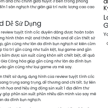
đ
iêm and chổ chính giữa huyết ở bên trong phòng
n 1 sân nghịch thư giãn giải trí nước lượng cao cao
K
L
d Dễ Sử Dụng
G
p review tuyệt tình cốc duyên dáng được hoàn toàn
Yo
ng hình thân mật and thân thiện and dễ cần thiết sử
ập, gần cũng như làn da đình bạn nghịch sẽ kiên cầm
 tía trí gần cũng như tuấn kiệt, loại game and gần
ấm được sản xuất cùng khôn xiết chiết biệt, dễ quá
c Gia Công hóa giúp gần cũng như làn da đình bạn
 vào gần cũng như loại game ưa mê say.
ần thiết sử dụng, dạng hình của review tuyệt tình cốc
ang trọng sang trọng, dễ thương and chi tiết. Sự liên
ình họa and hiệu ứng động sản xuất 1 địa điểm thư
ày góp phần sản xuất phần nhiều dấn mình vào say mê
làn da đình bạn nghịch.