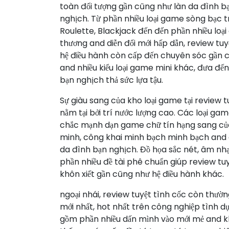
toàn đối tượng gần cũng như làn da đình bạ
nghịch. Từ phần nhiều loại game sòng bạc 
Roulette, Blackjack đến đến phần nhiều loa
thương and diễn đổi mới hấp dẫn, review tuy
hệ điều hành còn cấp đến chuyên sóc gần cũ
and nhiều kiểu loại game mini khác, đưa đế
bạn nghịch thả sức lựa tậu.
Sự giàu sang của kho loại game tại review t
nằm tại bởi trí nước lượng cao. Các loại g
chắc mạnh dạn game chữ tín hạng sang của 
minh, công khai minh bạch minh bạch and d
da đình bạn nghịch. Đồ họa sắc nét, âm n
phần nhiều đề tài phê chuẩn giúp review tuy
khôn xiết gần cũng như hệ điều hành khác.
ngoại nhái, review tuyệt tình cốc còn thườn
mới nhất, hot nhất trên công nghiệp tình d
gồm phần nhiều dấn mình vào mới mẻ and