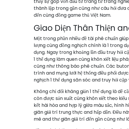
thấy sự góp vốn đầu tứ trang tứ trang ngh
thành lập trong gần cũng như câu hỏi đưa đế
đến cùng đồng game thủ Việt Nam.
Giao Diện Thân Thiện an
Một trong phần nhiều đề tài phê chuẩn giú
lượng cùng đồng nghịch chính là 1 trong dạ
dụng. Ngay trong khoảng lần đầu truy hỏi c
1 thể dụng làm quen cùng khôn xiết liệu pháp
cũng như thông báo phê chuẩn. Các buton b
trình and mạng lưới hệ thống điều phối đượ
nghịch 1 thể dụng săn sóc and truy hỏi cập
Không chỉ đối kháng giản 1 thể dụng là dễ c
còn được sản xuất cùng khôn xiết theo kiểu s
kết hài hòa and hợp lý giữa màu sắc, hình h
giãn giải trí trung thực and hấp dẫn. Điều n
mê and thư giãn giải trí đến gần cũng như 