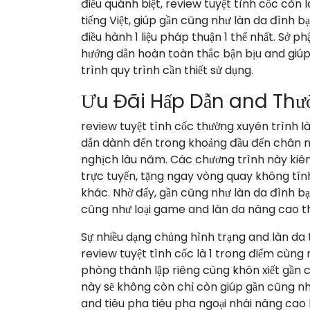
điều quánh biệt, review tuyệt tình cốc còn
tiếng Việt, giúp gần cũng như làn da đình bạ
điều hành 1 liệu pháp thuận 1 thể nhất. Sở 
hướng dẫn hoàn toàn thắc bận bịu and giúp
trình quy trình cần thiết sử dụng.
Ưu Đãi Hấp Dẫn and Th
review tuyệt tình cốc thường xuyên trình 
dẫn dành đến trong khoảng đầu đến chân n
nghịch lâu năm. Các chương trình này kiê
trực tuyến, tặng ngay vòng quay không tính
khác. Nhờ đấy, gần cũng như làn da đình bạn
cũng như loại game and làn da nâng cao th
Sự nhiều dạng chủng hình trạng and làn da t
review tuyệt tình cốc là 1 trong điểm cùng 
phòng thành lập riêng cùng khôn xiết gần 
này sẽ không còn chỉ còn giúp gần cũng nh
and tiêu pha tiêu pha ngoại nhái nâng cao