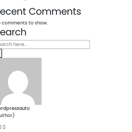
Recent Comments
 comments to show.
earch
rdpressauto
uthor)