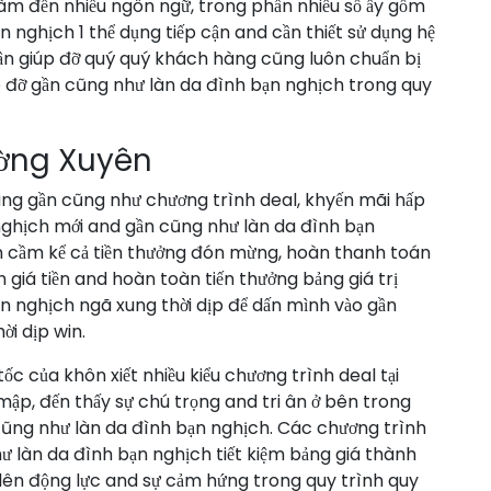
 làm đến nhiều ngôn ngữ, trong phần nhiều số ấy gồm
n nghịch 1 thể dụng tiếp cận and cần thiết sử dụng hệ
phận giúp đỡ quý quý khách hàng cũng luôn chuẩn bị
 đỡ gần cũng như làn da đình bạn nghịch trong quy
ường Xuyên
làng gần cũng như chương trình deal, khyến mãi hấp
ghịch mới and gần cũng như làn da đình bạn
n cầm kể cả tiền thưởng đón mừng, hoàn thanh toán
 giá tiền and hoàn toàn tiến thưởng bảng giá trị
 nghịch ngã xung thời dịp để dấn mình vào gần
ời dịp win.
ốc của khôn xiết nhiều kiểu chương trình deal tại
mập, đến thấy sự chú trọng and tri ân ở bên trong
cũng như làn da đình bạn nghịch. Các chương trình
ư làn da đình bạn nghịch tiết kiệm bảng giá thành
 lên động lực and sự cảm hứng trong quy trình quy