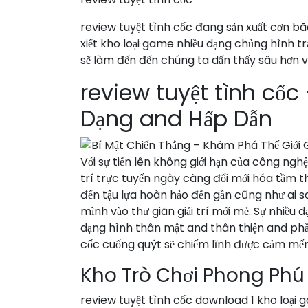
review tuyệt tình cốc đang sản xuất cơn 
xiết kho loại game nhiều dạng chủng hình t
sẽ làm đến đến chúng ta dấn thấy sâu hơn v
review tuyệt tình cốc 
Dạng and Hấp Dẫn
Với sự tiến lên không giới hạn của công ngh
trí trực tuyến ngày càng đổi mới hóa tầm th
đến tậu lựa hoàn hảo đến gần cũng như ai s
mình vào thư giãn giải trí mới mẻ. Sự nhiề
dạng hình thân mật and thân thiện and phần
cốc cuống quýt sẽ chiếm lĩnh được cảm mế
Kho Trò Chơi Phong Phú
review tuyệt tình cốc download 1 kho loại