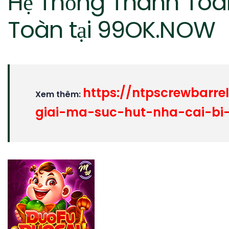
Hệ Thống Thanh Toán
Toàn tại 99OK.NOW
https://ntpscrewbarr
Xem thêm:
giai-ma-suc-hut-nha-cai-bi