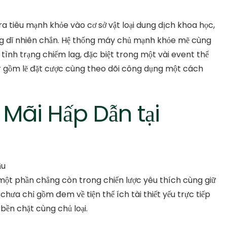
a tiêu mạnh khỏe vào cơ sở vật loại dung dịch khoa học,
ùng dĩ nhiên chắn. Hệ thống máy chủ mạnh khỏe mẽ cùng
 tình trạng chiếm lag, đặc biệt trong một vài event thể
r gồm lẽ đặt cược cùng theo dõi công dụng một cách
Mãi Hấp Dẫn tại
một phần chẳng còn trong chiến lược yêu thích cùng giữ
ưa chỉ gồm đem về tiện thể ích tài thiết yếu trực tiếp
ền chặt cùng chủ loại.