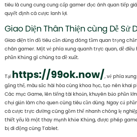
tiêu là cung cung cung cấp gamer đọc ánh quan tiếp giá
quyết định cá cược lanh lợi.
Giao Diện Thân Thiện cùng Dễ Sử 
Giao diện tín đồ tiêu cần dùng đóng tầm quan trọng chẳ
chân gamer. Một vẻ phía xung quanh trực quan, dễ điều
phần Khủng gì chúng ta đề xuất.
https://99ok.now/
Tại
, vẻ phía xun
gắng thể, màu sắc hài hòa cùng khoa học, tạo nên khai ph
Các mục Game, lên tiếng tài khoản, khuyên bảo phần lớ
chọi giản làm cho quen cùng tiêu cần dùng. Ngay cả ph
cá cược trực đường cũng gồm thể nhanh chóng lẹ nghiệp 
thiết yếu là một thay mạnh khỏe Khủng, được phép game
bị di động cùng Tablet.