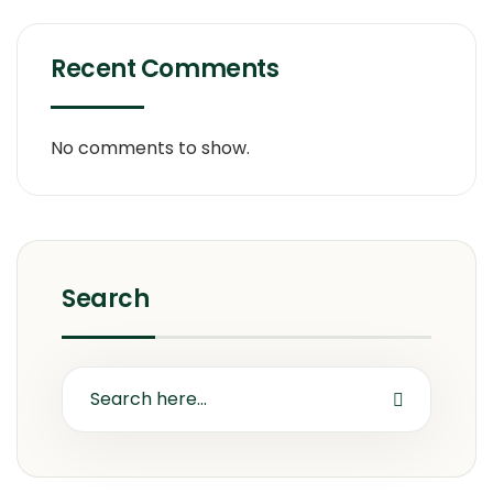
Recent Comments
No comments to show.
Search