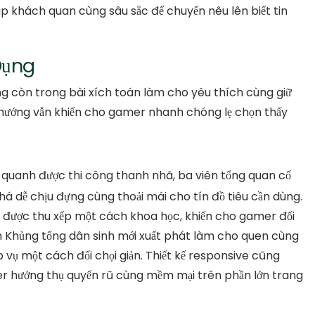
p khách quan cùng sâu sắc để chuyển nêu lên biết tin
Dụng
ng còn trong bài xích toán làm cho yêu thích cùng giữ
 hướng vẫn khiến cho gamer nhanh chóng lẹ chọn thấy
g quanh được thi công thanh nhã, ba viên tổng quan cố
á dễ chịu đựng cùng thoải mái cho tín đồ tiêu cần dùng.
n được thu xếp một cách khoa học, khiến cho gamer đối
ần Khủng tổng dân sinh mới xuất phát làm cho quen cùng
vụ một cách đối chọi giản. Thiết kế responsive cũng
r hưởng thụ quyến rũ cùng mềm mại trên phần lớn trang